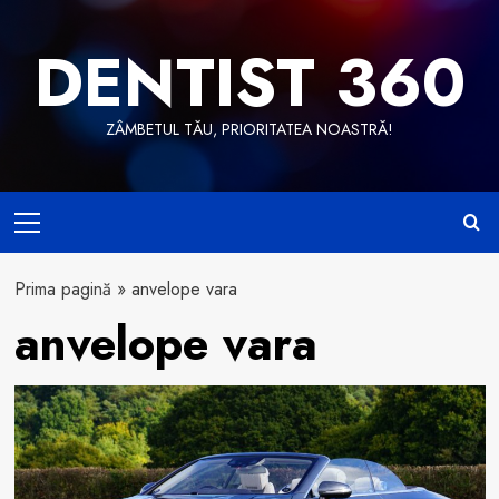
Skip
to
DENTIST 360
content
ZÂMBETUL TĂU, PRIORITATEA NOASTRĂ!
Primary
Menu
Prima pagină
»
anvelope vara
anvelope vara