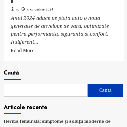
sc
6 octombrie 2024
Anul 2024 aduce pe piata auto o noua
generatie de anvelope de vara, optimizate
pentru performanta, siguranta si confort.
Indiferent...
Read
Read More
more
about
Anvelopele
Caută
de
vara
Caută
recomandate
pentru
Articole recente
2024
–
Alegerea
Hernia femurală: simptome și soluții moderne de