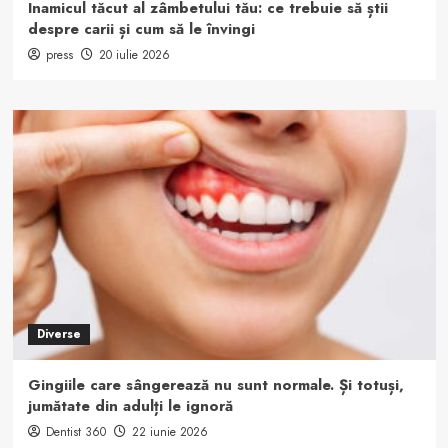
Inamicul tăcut al zâmbetului tău: ce trebuie să știi
despre carii și cum să le învingi
press
20 iulie 2026
Diverse
Gingiile care sângerează nu sunt normale. Și totuși,
jumătate din adulți le ignoră
Dentist 360
22 iunie 2026