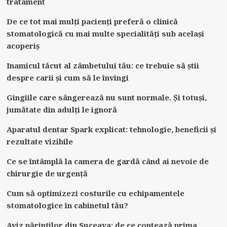
tratament
potrivita
pentru
De ce tot mai mulți pacienți preferă o clinică
masina
stomatologică cu mai multe specialități sub același
ta
acoperiș
Inamicul tăcut al zâmbetului tău: ce trebuie să știi
despre carii și cum să le învingi
Gingiile care sângerează nu sunt normale. Și totuși,
jumătate din adulți le ignoră
Aparatul dentar Spark explicat: tehnologie, beneficii și
rezultate vizibile
Ce se întâmplă la camera de gardă când ai nevoie de
chirurgie de urgență
Cum să optimizezi costurile cu echipamentele
stomatologice în cabinetul tău?
Aviz părinților din Suceava: de ce contează prima