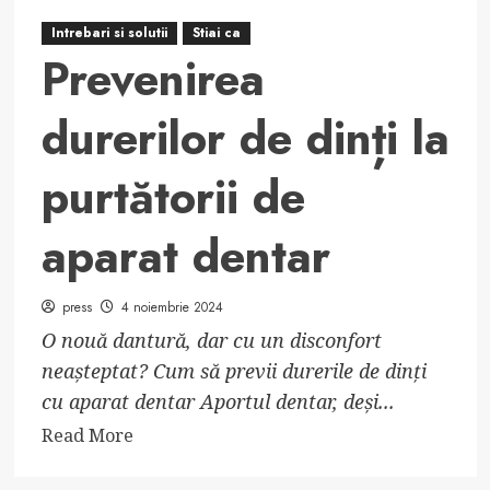
Intrebari si solutii
Stiai ca
Prevenirea
durerilor de dinți la
purtătorii de
aparat dentar
press
4 noiembrie 2024
O nouă dantură, dar cu un disconfort
neașteptat? Cum să previi durerile de dinți
cu aparat dentar Aportul dentar, deși...
Read
Read More
more
about