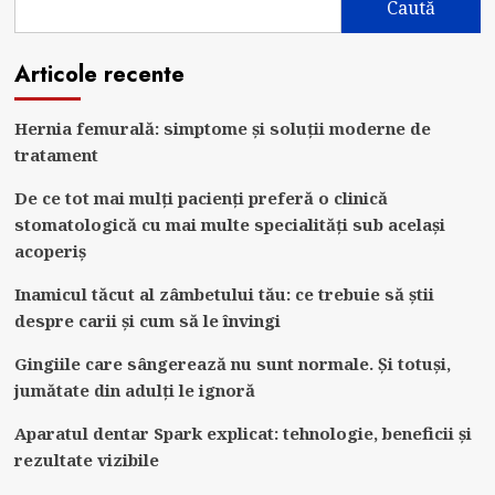
Caută
prevenirea
durerilor
Articole recente
de
dinți
Hernia femurală: simptome și soluții moderne de
tratament
De ce tot mai mulți pacienți preferă o clinică
stomatologică cu mai multe specialități sub același
acoperiș
Inamicul tăcut al zâmbetului tău: ce trebuie să știi
despre carii și cum să le învingi
Gingiile care sângerează nu sunt normale. Și totuși,
jumătate din adulți le ignoră
Aparatul dentar Spark explicat: tehnologie, beneficii și
rezultate vizibile