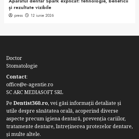
Aparatul dentar Spark explicat: tehnologie, beneficii
și rezultate vizibile
press
12 iunie 2026
Doctor
Stomatologie
Contact
:
office@e-agentie.ro
SC ARC MEDIASOFT SRL
Pe
Dentist360.ro
, vei găsi informații detaliate și
utile despre sănătatea orală, acoperind diverse
aspecte precum igiena dentară, prevenția cariilor,
tratamente dentare, întreținerea protezelor dentare,
și multe altele.