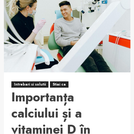
orală
la
persoanele
în
vârstă
pentru
a
evita
durerile
de
dinți
Intrebari si solutii
Stiai ca
Importanța
calciului și a
vitaminei D în