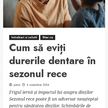
în
prevenirea
durerilor
de
dinți
Intrebari si solutii
Stiai ca
Cum să eviți
durerile dentare în
sezonul rece
press
4 noiembrie 2024
Frigul iernii și impactul lui asupra dinților
Sezonul rece poate fi un adversar neașteptat
pentru sănătatea dinților. Schimbările de