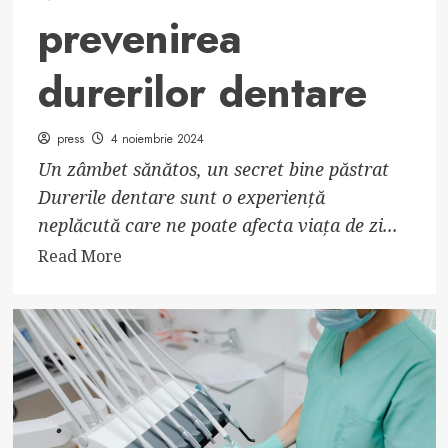
prevenirea
durerilor dentare
press
4 noiembrie 2024
Un zâmbet sănătos, un secret bine păstrat
Durerile dentare sunt o experiență
neplăcută care ne poate afecta viața de zi...
Read
Read More
more
about
Importanța
calciului
și
a
vitaminei