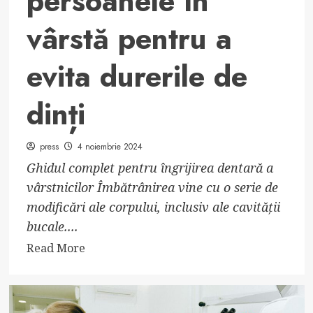
persoanele în
vârstă pentru a
evita durerile de
dinți
press
4 noiembrie 2024
Ghidul complet pentru îngrijirea dentară a
vârstnicilor Îmbătrânirea vine cu o serie de
modificări ale corpului, inclusiv ale cavității
bucale....
Read
Read More
more
about
Igiena