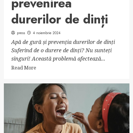
prevenirea
durerilor de dinți
press
4 noiembrie 2024
Apă de gură și prevenția durerilor de dinți
Suferind de o durere de dinți? Nu sunteți
singuri! Această problemă afectează...
Read
Read More
more
about
Efectul
clătirii
cu
apă
de
gură