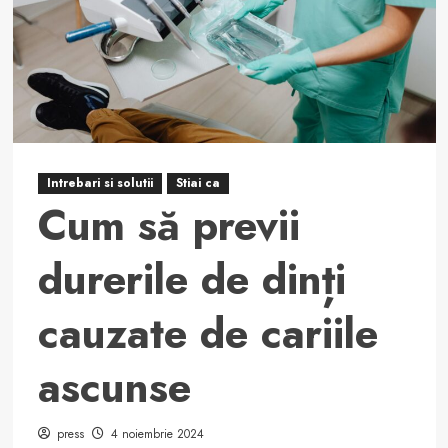
D
în
prevenirea
durerilor
dentare
Intrebari si solutii
Stiai ca
Cum să previi
durerile de dinți
cauzate de cariile
ascunse
press
4 noiembrie 2024