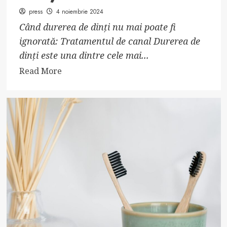
press
4 noiembrie 2024
Când durerea de dinți nu mai poate fi
ignorată: Tratamentul de canal Durerea de
dinți este una dintre cele mai...
Read
Read More
more
about
Cum
decurge
un
tratament
de
canal
pentru
durerea
de
dinți