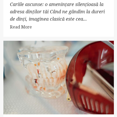
Cariile ascunse: o amenințare silențioasă la
adresa dinților tăi Când ne gândim la dureri
de dinți, imaginea clasică este cea...
Read
Read More
more
about
Cum
să
previi
durerile
de
dinți
cauzate
de
cariile
ascunse