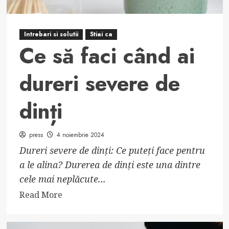
Intrebari si solutii
Stiai ca
Ce să faci când ai
dureri severe de
dinți
press
4 noiembrie 2024
Dureri severe de dinți: Ce puteți face pentru
a le alina? Durerea de dinți este una dintre
cele mai neplăcute...
Read
Read More
more
about