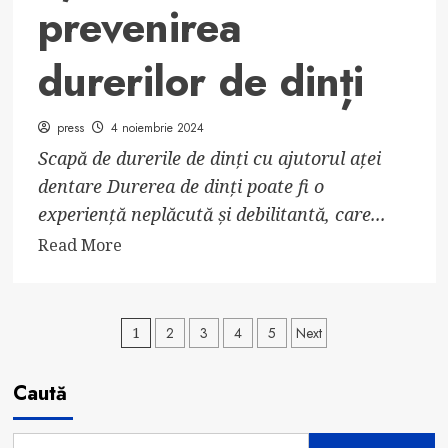
prevenirea
durerilor de dinți
press
4 noiembrie 2024
Scapă de durerile de dinți cu ajutorul aței
dentare Durerea de dinți poate fi o
experiență neplăcută și debilitantă, care...
Read
Read More
more
about
Rolul
Paginație
1
2
3
4
5
Next
periuței
articole
și
Caută
aței
dentare
în