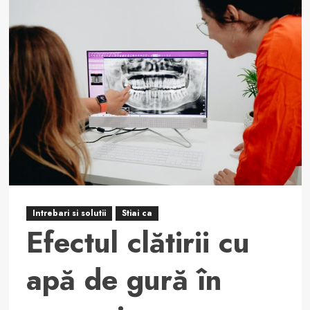
Ce
să
faci
când
ai
dureri
severe
de
dinți
Intrebari si solutii
Stiai ca
Efectul clătirii cu
apă de gură în