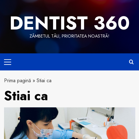
Skip
to
DENTIST 360
content
ZÂMBETUL TĂU, PRIORITATEA NOASTRĂ!
Primary
Menu
Prima pagină
»
Stiai ca
Stiai ca