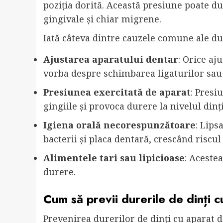
poziția dorită. Această presiune poate duc
gingivale și chiar migrene.
Iată câteva dintre cauzele comune ale dur
Ajustarea aparatului dentar
: Orice aj
vorba despre schimbarea ligaturilor sau
Presiunea exercitată de aparat
: Presi
gingiile și provoca durere la nivelul dinți
Igiena orală necorespunzătoare
: Lips
bacterii și placa dentară, crescând riscul 
Alimentele tari sau lipicioase
: Aceste
durere.
Cum să previi durerile de dinți 
Prevenirea durerilor de dinți cu aparat 