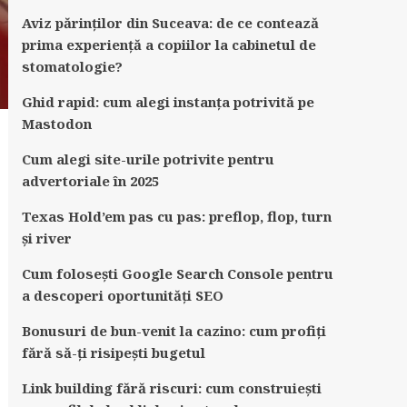
Aviz părinților din Suceava: de ce contează
prima experiență a copiilor la cabinetul de
stomatologie?
Ghid rapid: cum alegi instanța potrivită pe
Mastodon
Cum alegi site-urile potrivite pentru
advertoriale în 2025
Texas Hold’em pas cu pas: preflop, flop, turn
și river
Cum folosești Google Search Console pentru
a descoperi oportunități SEO
Bonusuri de bun-venit la cazino: cum profiți
fără să-ți risipești bugetul
Link building fără riscuri: cum construiești