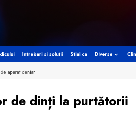
dicului
Intrebari si solutii
Stiai ca
Diverse
Clin
i de aparat dentar
r de dinți la purtătorii