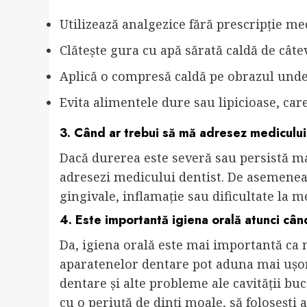
Utilizează analgezice fără prescripție m
Clătește gura cu apă sărată caldă de câtev
Aplică o compresă caldă pe obrazul unde
Evita alimentele dure sau lipicioase, car
3. Când ar trebui să mă adresez medicului
Dacă durerea este severă sau persistă ma
adresezi medicului dentist. De asemenea
gingivale, inflamație sau dificultate la m
4. Este importantă igiena orală atunci câ
Da, igiena orală este mai importantă ca n
aparatenelor dentare pot aduna mai ușor 
dentare și alte probleme ale cavității buc
cu o periuță de dinți moale, să folosești a