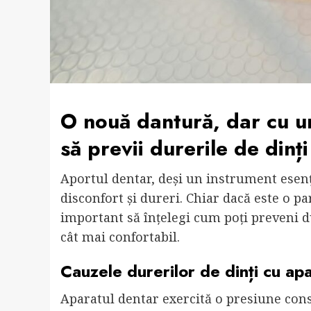
O nouă dantură, dar cu u
să previi durerile de dinț
Aportul dentar, deși un instrument esenți
disconfort și dureri. Chiar dacă este o p
important să înțelegi cum poți preveni du
cât mai confortabil.
Cauzele durerilor de dinți cu ap
Aparatul dentar exercită o presiune cons