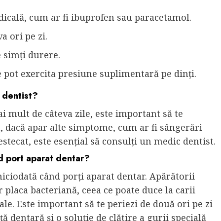
edicală, cum ar fi ibuprofen sau paracetamol.
a ori pe zi.
 simți durere.
e pot exercita presiune suplimentară pe dinți.
 dentist?
i mult de câteva zile, este important să te
, dacă apar alte simptome, cum ar fi sângerări
estecat, este esențial să consulți un medic dentist.
nd port aparat dentar?
iciodată când porți aparat dentar. Apărătorii
placa bacteriană, ceea ce poate duce la carii
ale. Este important să te periezi de două ori pe zi
ță dentară și o soluție de clătire a gurii specială