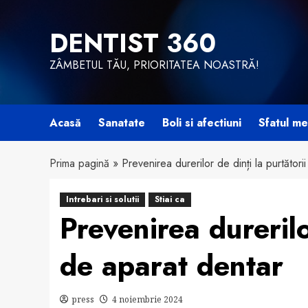
Skip
to
DENTIST 360
content
ZÂMBETUL TĂU, PRIORITATEA NOASTRĂ!
Acasă
Sanatate
Boli si afectiuni
Sfatul me
Prima pagină
»
Prevenirea durerilor de dinți la purtători
Intrebari si solutii
Stiai ca
Prevenirea durerilo
de aparat dentar
press
4 noiembrie 2024