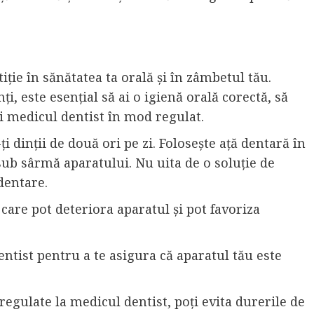
iție în sănătatea ta orală și în zâmbetul tău.
i, este esențial să ai o igienă orală corectă, să
ți medicul dentist în mod regulat.
i dinții de două ori pe zi. Folosește ață dentară în
 sub sârmă aparatului. Nu uita de o soluție de
dentare.
, care pot deteriora aparatul și pot favoriza
ntist pentru a te asigura că aparatul tău este
regulate la medicul dentist, poți evita durerile de