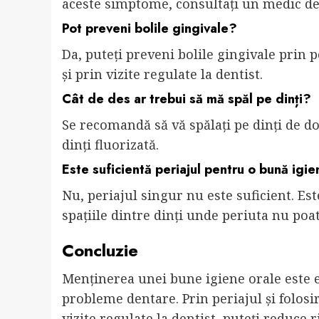
aceste simptome, consultați un medic de
Pot preveni bolile gingivale?
Da, puteți preveni bolile gingivale prin p
și prin vizite regulate la dentist.
Cât de des ar trebui să mă spăl pe dinți?
Se recomandă să vă spălați pe dinți de do
dinți fluorizată.
Este suficientă periajul pentru o bună igie
Nu, periajul singur nu este suficient. Est
spațiile dintre dinți unde periuta nu poa
Concluzie
Menținerea unei bune igiene orale este es
probleme dentare. Prin periajul și folosir
vizite regulate la dentist, puteți reduce