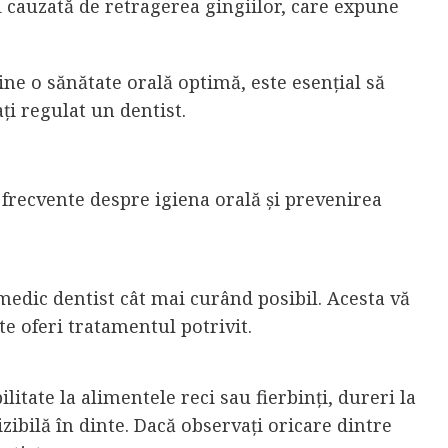
 cauzată de retragerea gingiilor, care expune
ne o sănătate orală optimă, este esențial să
ați regulat un dentist.
i frecvente despre igiena orală și prevenirea
 medic dentist cât mai curând posibil. Acesta vă
te oferi tratamentul potrivit.
itate la alimentele reci sau fierbinți, dureri la
ibilă în dinte. Dacă observați oricare dintre