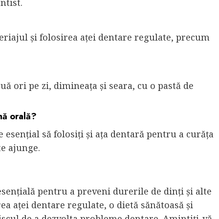
ntist.
eriajul și folosirea aței dentare regulate, precum
uă ori pe zi, dimineața și seara, cu o pastă de
nă orală?
e esențial să folosiți și ața dentară pentru a curăța
te ajunge.
ențială pentru a preveni durerile de dinți și alte
ea aței dentare regulate, o dietă sănătoasă și
 riscul de a dezvolta probleme dentare. Amintiți-vă,