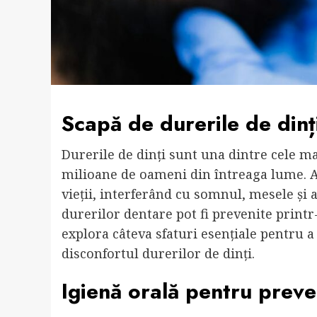
Scapă de durerile de dinț
Durerile de dinți sunt una dintre cele 
milioane de oameni din întreaga lume. Ace
vieții, interferând cu somnul, mesele și ac
durerilor dentare pot fi prevenite printr
explora câteva sfaturi esențiale pentru a
disconfortul durerilor de dinți.
Igienă orală pentru preve