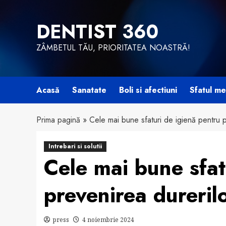
Skip
to
DENTIST 360
content
ZÂMBETUL TĂU, PRIORITATEA NOASTRĂ!
Acasă
Sanatate
Boli si afectiuni
Sfatul me
Prima pagină
»
Cele mai bune sfaturi de igienă pentru p
Intrebari si solutii
Cele mai bune sfat
prevenirea durerilo
press
4 noiembrie 2024