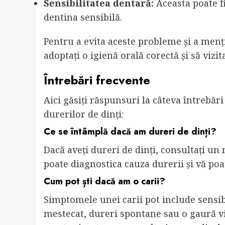
Sensibilitatea dentară:
Aceasta poate fi
dentina sensibilă.
Pentru a evita aceste probleme și a menți
adoptați o igienă orală corectă și să vizit
Întrebări frecvente
Aici găsiți răspunsuri la câteva întrebăr
durerilor de dinți:
Ce se întâmplă dacă am dureri de dinți?
Dacă aveți dureri de dinți, consultați un
poate diagnostica cauza durerii și vă poa
Cum pot ști dacă am o carii?
Simptomele unei carii pot include sensibil
mestecat, dureri spontane sau o gaură viz