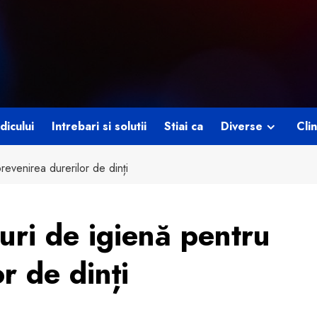
dicului
Intrebari si solutii
Stiai ca
Diverse
Clin
revenirea durerilor de dinți
uri de igienă pentru
r de dinți