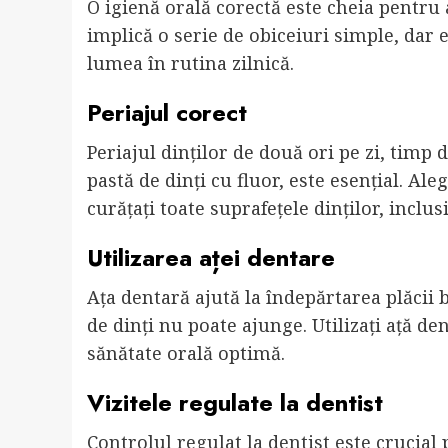
O igienă orală corectă este cheia pentru 
implică o serie de obiceiuri simple, dar e
lumea în rutina zilnică.
Periajul corect
Periajul dinților de două ori pe zi, timp 
pastă de dinți cu fluor, este esențial. Ale
curățați toate suprafețele dinților, inclusi
Utilizarea aței dentare
Ața dentară ajută la îndepărtarea plăcii b
de dinți nu poate ajunge. Utilizați ață de
sănătate orală optimă.
Vizitele regulate la dentist
Controlul regulat la dentist este crucial 