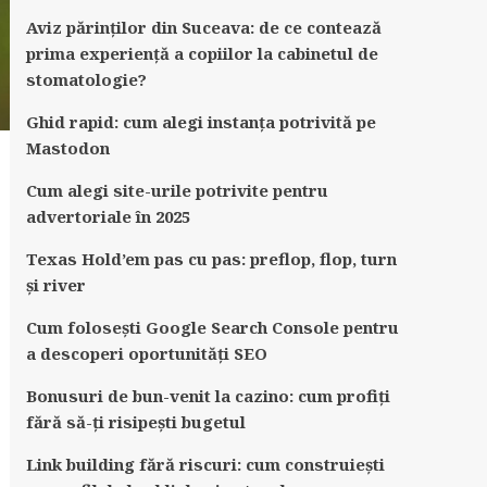
Aviz părinților din Suceava: de ce contează
prima experiență a copiilor la cabinetul de
stomatologie?
Ghid rapid: cum alegi instanța potrivită pe
Mastodon
Cum alegi site-urile potrivite pentru
advertoriale în 2025
Texas Hold’em pas cu pas: preflop, flop, turn
și river
Cum folosești Google Search Console pentru
a descoperi oportunități SEO
Bonusuri de bun-venit la cazino: cum profiți
fără să-ți risipești bugetul
Link building fără riscuri: cum construiești