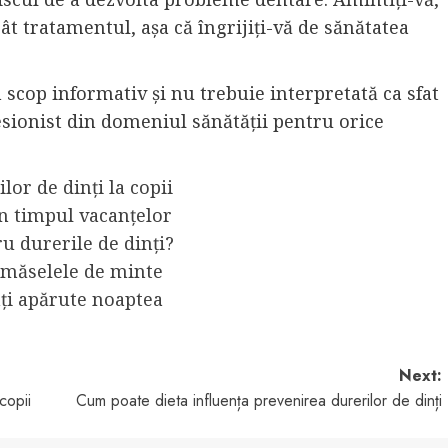
t tratamentul, așa că îngrijiți-vă de sănătatea
 scop informativ și nu trebuie interpretată ca sfat
sionist din domeniul sănătății pentru orice
or de dinți la copii
în timpul vacanțelor
u durerile de dinți?
e măselele de minte
nți apărute noaptea
Next:
copii
Cum poate dieta influența prevenirea durerilor de dinți