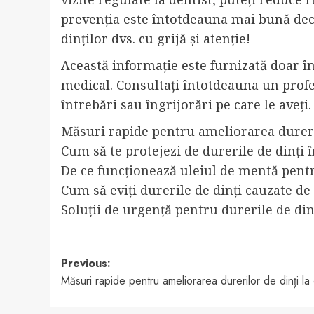
prevenția este întotdeauna mai bună decâ
dinților dvs. cu grijă și atenție!
Această informație este furnizată doar în
medical. Consultați întotdeauna un profe
întrebări sau îngrijorări pe care le aveți.
Măsuri rapide pentru ameliorarea dureril
Cum să te protejezi de durerile de dinți 
De ce funcționează uleiul de mentă pentr
Cum să eviți durerile de dinți cauzate d
Soluții de urgență pentru durerile de di
Post
Previous:
Măsuri rapide pentru ameliorarea durerilor de dinți la 
navigation