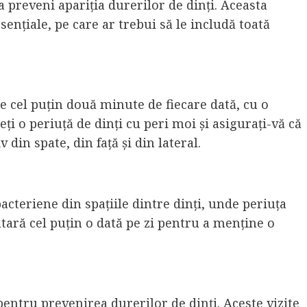
a preveni apariția durerilor de dinți. Aceasta
sențiale, pe care ar trebui să le includă toată
de cel puțin două minute de fiecare dată, cu o
geți o periuță de dinți cu peri moi și asigurați-vă că
v din spate, din față și din lateral.
acteriene din spațiile dintre dinți, unde periuța
ntară cel puțin o dată pe zi pentru a menține o
pentru prevenirea durerilor de dinți. Aceste vizite