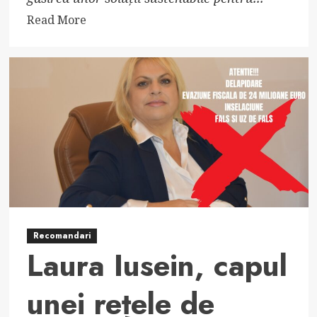
Read
Read More
more
about
SOLAR
ENERGY
SUMMIT:
definiția
termenului
Recomandari
Laura Iusein, capul
unei rețele de