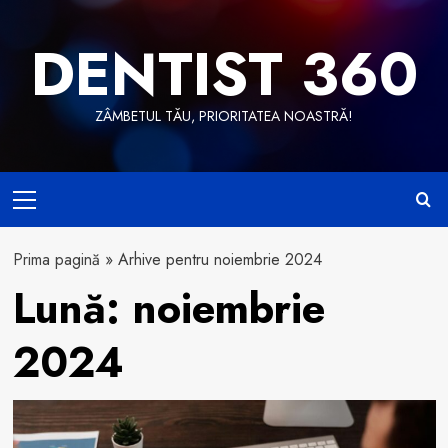
Skip
to
DENTIST 360
content
ZÂMBETUL TĂU, PRIORITATEA NOASTRĂ!
Primary
Menu
Prima pagină
»
Arhive pentru noiembrie 2024
Lună:
noiembrie
2024