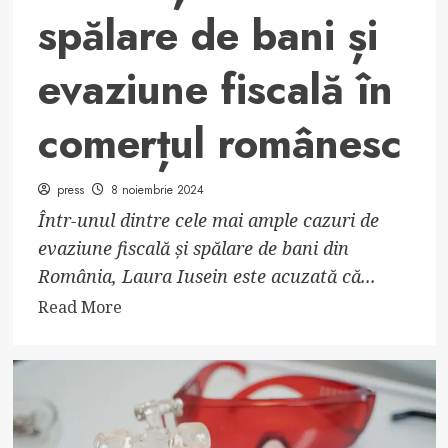
spălare de bani și
evaziune fiscală în
comerțul românesc
press
8 noiembrie 2024
Într-unul dintre cele mai ample cazuri de
evaziune fiscală și spălare de bani din
România, Laura Iusein este acuzată că...
Read
Read More
more
about
Laura
Iusein,
capul