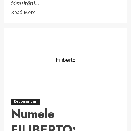
identității...
Read
Read More
more
about
Numele
NICOSTRATO:
semnificație,
origine,
trăsături
și
personalitate
Recomandari
Numele
FILIBERTO: