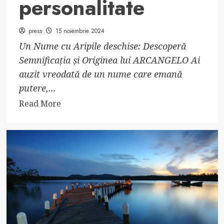
personalitate
press
15 noiembrie 2024
Un Nume cu Aripile deschise: Descoperă
Semnificația și Originea lui ARCANGELO Ai
auzit vreodată de un nume care emană
putere,...
Read
Read More
more
about
Numele
ARCANGELO:
semnificație,
origine,
trăsături
și
personalitate