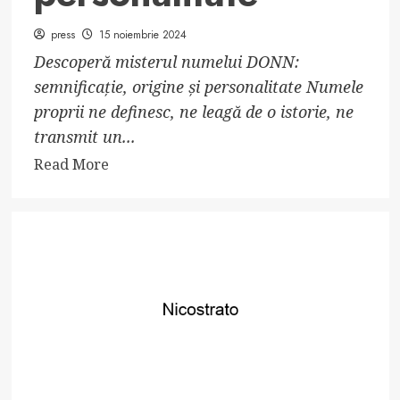
press
15 noiembrie 2024
Descoperă misterul numelui DONN:
semnificație, origine și personalitate Numele
proprii ne definesc, ne leagă de o istorie, ne
transmit un...
Read
Read More
more
about
Numele
DONN:
semnificație,
origine,
trăsături
și
personalitate