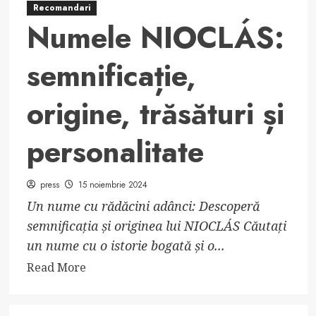
Dr.
Recomandari
Scholl
Numele NIOCLÁS:
semnificație,
origine, trăsături și
personalitate
press
15 noiembrie 2024
Un nume cu rădăcini adânci: Descoperă
semnificația și originea lui NIOCLÁS Căutați
un nume cu o istorie bogată și o...
Read
Read More
more
about