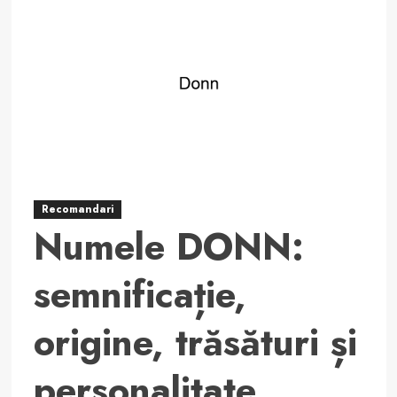
Numele
NIOCLÁS:
semnificație,
origine,
trăsături
și
personalitate
Recomandari
Numele DONN:
semnificație,
origine, trăsături și
personalitate