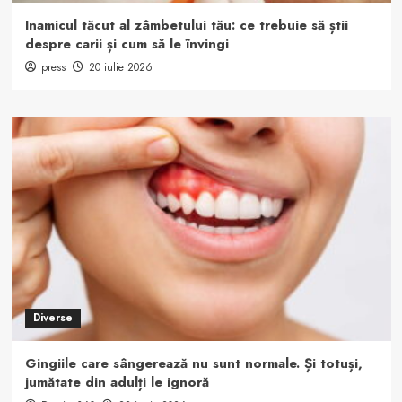
Inamicul tăcut al zâmbetului tău: ce trebuie să știi
despre carii și cum să le învingi
press
20 iulie 2026
Diverse
Gingiile care sângerează nu sunt normale. Și totuși,
jumătate din adulți le ignoră