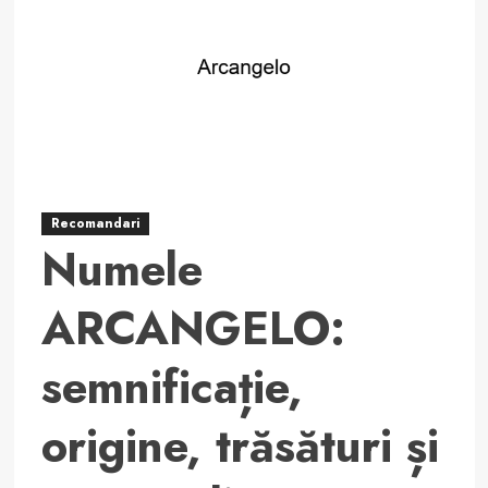
semnificație,
origine,
trăsături
și
personalitate
Recomandari
Numele
ARCANGELO:
semnificație,
origine, trăsături și