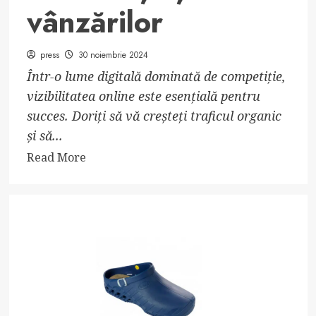
vânzărilor
press
30 noiembrie 2024
Într-o lume digitală dominată de competiție,
vizibilitatea online este esențială pentru
succes. Doriți să vă creșteți traficul organic
și să...
Read
Read More
more
about
Marketing
SEO
pentru
creșterea
vizibilității
și
a