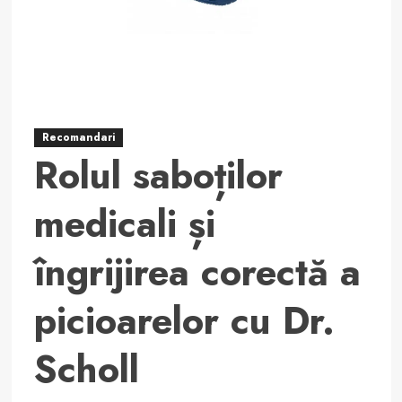
vânzărilor
Recomandari
Rolul saboților
medicali și
îngrijirea corectă a
picioarelor cu Dr.
Scholl