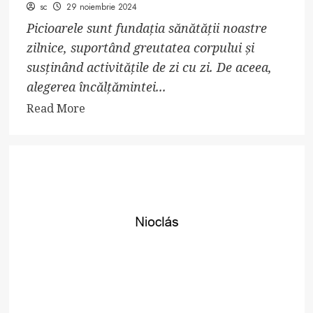
sc
29 noiembrie 2024
Picioarele sunt fundația sănătății noastre
zilnice, suportând greutatea corpului și
susținând activitățile de zi cu zi. De aceea,
alegerea încălțămintei...
Read
Read More
more
about
Rolul
saboților
medicali
și
îngrijirea
corectă
a
picioarelor
cu