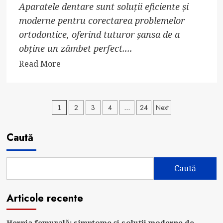
Aparatele dentare sunt soluții eficiente și
moderne pentru corectarea problemelor
ortodontice, oferind tuturor șansa de a
obține un zâmbet perfect....
Read
Read More
more
about
Top
Paginație
1
2
3
4
…
24
Next
3
articole
avantaje
Caută
ale
aparatului
dentar
Caută
ceramic
Articole recente
Hernia femurală: simptome și soluții moderne de