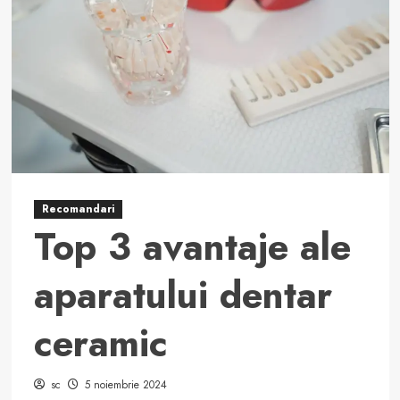
unei
rețele
de
spălare
de
bani
și
evaziune
fiscală
în
Recomandari
Top 3 avantaje ale
comerțul
românesc
aparatului dentar
ceramic
sc
5 noiembrie 2024