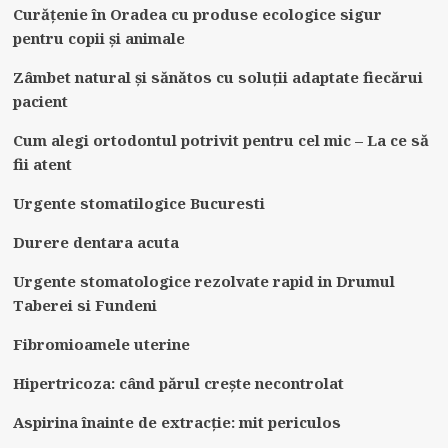
Curățenie în Oradea cu produse ecologice sigur
pentru copii și animale
Zâmbet natural și sănătos cu soluții adaptate fiecărui
pacient
Cum alegi ortodontul potrivit pentru cel mic – La ce să
fii atent
Urgente stomatilogice Bucuresti
Durere dentara acuta
Urgente stomatologice rezolvate rapid in Drumul
Taberei si Fundeni
Fibromioamele uterine
Hipertricoza: când părul crește necontrolat
Aspirina înainte de extracție: mit periculos