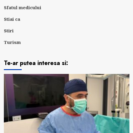
Sfatul medicului
Stiai ca
Stiri
Turism
Te-ar putea interesa si: