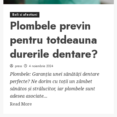
Boli si afectiuni
Plombele previn
pentru totdeauna
durerile dentare?
press
4 noiembrie 2024
Plombele: Garanția unei sănătăți dentare
perfecte? Ne dorim cu toții un zâmbet
sănătos și strălucitor, iar plombele sunt
adesea asociate...
Read
Read More
more
about