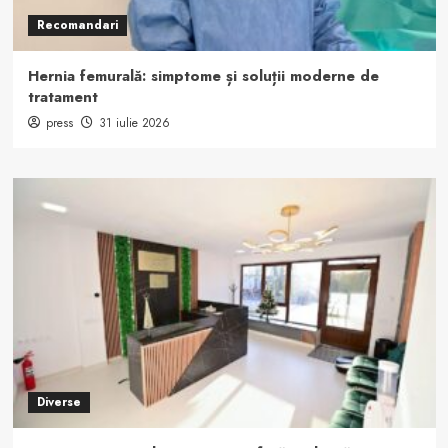
Recomandari
Hernia femurală: simptome și soluții moderne de
tratament
press
31 iulie 2026
Diverse