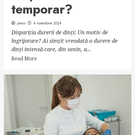
temporar?
press
4 noiembrie 2024
Dispariția durerii de dinți: Un motiv de
îngrijorare? Ai simțit vreodată o durere de
dinți intensă care, din senin, a...
Read
Read More
more
about
Este
o
problemă
dacă
durerea
de
dinți
dispare