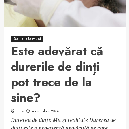
dinți
Boli si afectiuni
Este adevărat că
durerile de dinți
pot trece de la
sine?
press
4 noiembrie 2024
Durerea de dinți: Mit și realitate Durerea de
dinți este o experiență neplăcută pe care