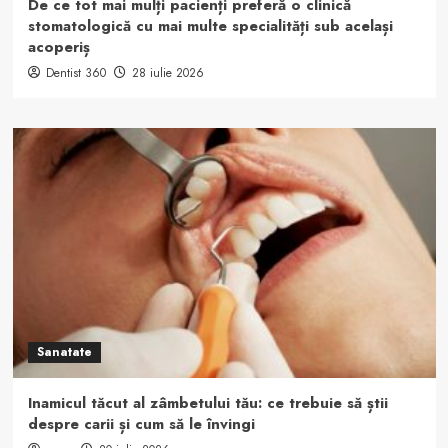
De ce tot mai mulți pacienți preferă o clinică
stomatologică cu mai multe specialități sub același
acoperiș
Dentist 360
28 iulie 2026
Sanatate
Inamicul tăcut al zâmbetului tău: ce trebuie să știi
despre carii și cum să le învingi