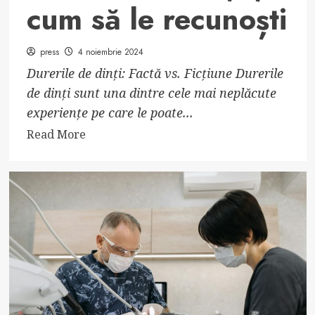
cum să le recunoști
press
4 noiembrie 2024
Durerile de dinți: Factă vs. Ficțiune Durerile
de dinți sunt una dintre cele mai neplăcute
experiențe pe care le poate...
Read
Read More
more
about
Mituri
despre
durerile
de
dinți
și
cum
să