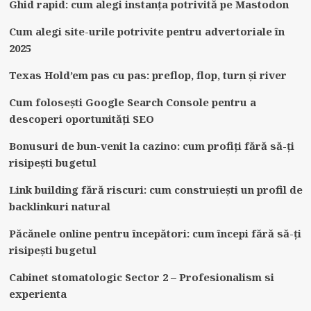
Ghid rapid: cum alegi instanța potrivită pe Mastodon
Cum alegi site-urile potrivite pentru advertoriale în
2025
Texas Hold’em pas cu pas: preflop, flop, turn și river
Cum folosești Google Search Console pentru a
descoperi oportunități SEO
Bonusuri de bun-venit la cazino: cum profiți fără să-ți
risipești bugetul
Link building fără riscuri: cum construiești un profil de
backlinkuri natural
Păcănele online pentru începători: cum începi fără să-ți
risipești bugetul
Cabinet stomatologic Sector 2 – Profesionalism si
experienta