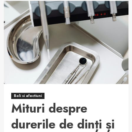
Plombele
previn
pentru
totdeauna
durerile
dentare?
Boli si afectiuni
Mituri despre
durerile de dinți și