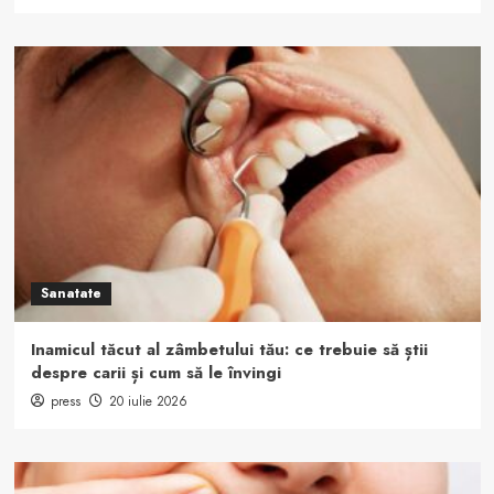
Sanatate
Inamicul tăcut al zâmbetului tău: ce trebuie să știi
despre carii și cum să le învingi
press
20 iulie 2026