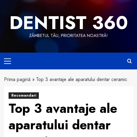
Skip
to
DENTIST 360
content
ZÂMBETUL TĂU, PRIORITATEA NOASTRĂ!
Primary
Menu
Prima pagină
»
Top 3 avantaje ale aparatului dentar ceramic
Recomandari
Top 3 avantaje ale
aparatului dentar