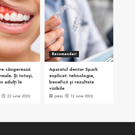
Recomandari
are sângerează
Aparatul dentar Spark
male. Și totuși,
explicat: tehnologie,
n adulți le
beneficii și rezultate
vizibile
22 iunie 2026
press
12 iunie 2026