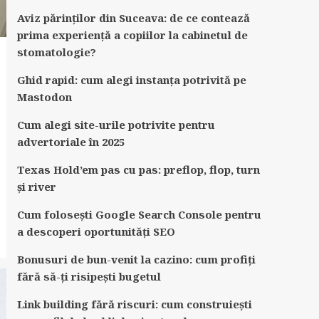
Aviz părinților din Suceava: de ce contează
prima experiență a copiilor la cabinetul de
stomatologie?
Ghid rapid: cum alegi instanța potrivită pe
Mastodon
Cum alegi site-urile potrivite pentru
advertoriale în 2025
Texas Hold’em pas cu pas: preflop, flop, turn
și river
Cum folosești Google Search Console pentru
a descoperi oportunități SEO
Bonusuri de bun-venit la cazino: cum profiți
fără să-ți risipești bugetul
Link building fără riscuri: cum construiești