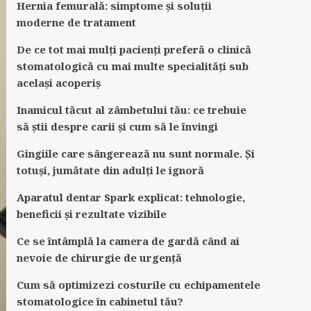
Hernia femurală: simptome și soluții
moderne de tratament
De ce tot mai mulți pacienți preferă o clinică
stomatologică cu mai multe specialități sub
același acoperiș
Inamicul tăcut al zâmbetului tău: ce trebuie
să știi despre carii și cum să le învingi
Gingiile care sângerează nu sunt normale. Și
totuși, jumătate din adulți le ignoră
Aparatul dentar Spark explicat: tehnologie,
beneficii și rezultate vizibile
Ce se întâmplă la camera de gardă când ai
nevoie de chirurgie de urgență
Cum să optimizezi costurile cu echipamentele
stomatologice în cabinetul tău?