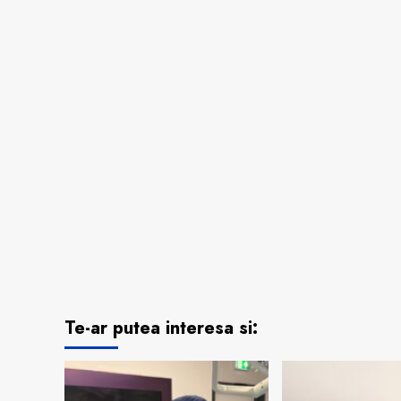
să
optimizezi
costurile
cu
echipamentele
stomatologice
în
cabinetul
tău?
Te-ar putea interesa si: