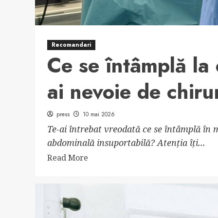
Recomandari
Ce se întâmplă la
ai nevoie de chiru
press
10 mai 2026
Te-ai întrebat vreodată ce se întâmplă în 
abdominală insuportabilă? Atenția îți...
Read
Read More
more
about
Ce
se