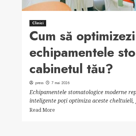
Clinici
Cum să optimizezi 
echipamentele sto
cabinetul tău?
press
7 mai 2026
Echipamentele stomatologice moderne repre
inteligente poți optimiza aceste cheltuieli,
Read
Read More
more
about
Cum