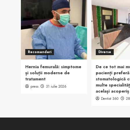
Recomandari
Diverse
Hernia femurală: simptome
De ce tot mai mu
și soluții moderne de
pacienți preferă
tratament
stomatologică c
multe specialită
press
31 iulie 2026
același acoperiș
Dentist 360
28