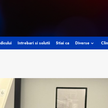
dicului
Intrebari si solutii
Stiai ca
Diverse
Clin