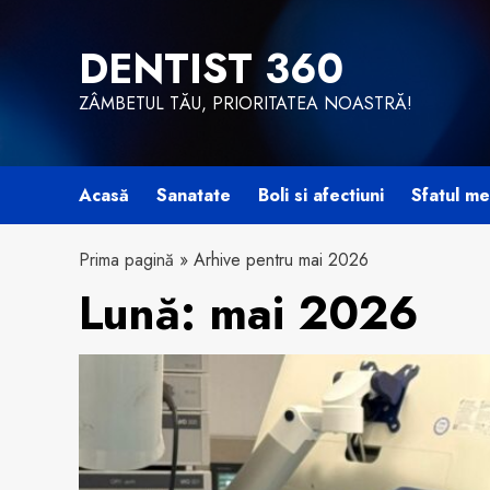
Skip
to
DENTIST 360
content
ZÂMBETUL TĂU, PRIORITATEA NOASTRĂ!
Acasă
Sanatate
Boli si afectiuni
Sfatul me
Prima pagină
»
Arhive pentru mai 2026
Lună:
mai 2026