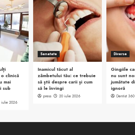
Sanatate
Diverse
lți
Inamicul tăcut al
Gingiile c
 o clinică
zâmbetului tău: ce trebuie
nu sunt nor
u mai
să știi despre carii și cum
jumătate di
ți sub
să le învingi
ignoră
press
20 iulie 2026
Dentist 360
 iulie 2026