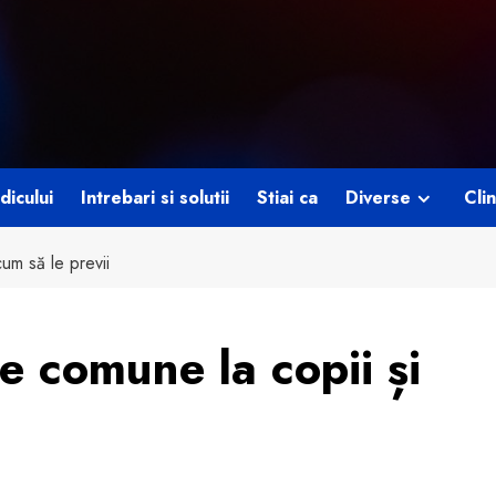
dicului
Intrebari si solutii
Stiai ca
Diverse
Clin
um să le previi
 comune la copii și