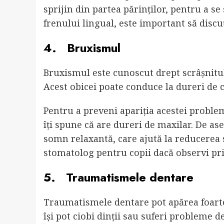
sprijin din partea părinților, pentru a se
frenului lingual, este important să discu
4. Bruxismul
Bruxismul este cunoscut drept scrâșnitul 
Acest obicei poate conduce la dureri de c
Pentru a preveni apariția acestei problem
îți spune că are dureri de maxilar. De as
somn relaxantă, care ajută la reducerea s
stomatolog pentru copii dacă observi p
5. Traumatismele dentare
Traumatismele dentare pot apărea foarte u
își pot ciobi dinții sau suferi probleme 