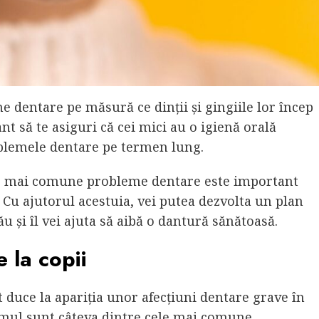
e dentare pe măsură ce dinții și gingiile lor încep
nt să te asiguri că cei mici au o igienă orală
roblemele dentare pe termen lung.
ele mai comune probleme dentare este important
. Cu ajutorul acestuia, vei putea dezvolta un plan
u și îl vei ajuta să aibă o dantură sănătoasă.
 la copii
 duce la apariția unor afecțiuni dentare grave în
xismul sunt câteva dintre cele mai comune