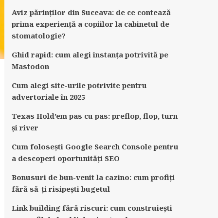
Aviz părinților din Suceava: de ce contează
prima experiență a copiilor la cabinetul de
stomatologie?
Ghid rapid: cum alegi instanța potrivită pe
Mastodon
Cum alegi site-urile potrivite pentru
advertoriale în 2025
Texas Hold’em pas cu pas: preflop, flop, turn
și river
Cum folosești Google Search Console pentru
a descoperi oportunități SEO
Bonusuri de bun-venit la cazino: cum profiți
fără să-ți risipești bugetul
Link building fără riscuri: cum construiești