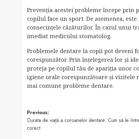
Prevenția acestei probleme începe prin 
copilul face un sport. De asemenea, este i
consecințele căzăturilor. În cazul unui 
imediat medicului stomatolog.
Problemele dentare la copii pot deveni f
corespunzător. Prin înțelegerea lor și id
proteja pe copilul tău de apariția unor c
igiene orale corespunzătoare și vizitele 
mai comune probleme dentare.
Post
Previous:
Durata de viață a coroanelor dentare: Cum să le întreț
navigation
corect