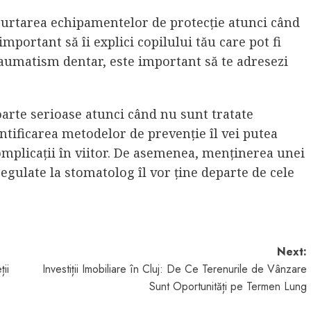
purtarea echipamentelor de protecție atunci când
mportant să îi explici copilului tău care pot fi
traumatism dentar, este important să te adresezi
oarte serioase atunci când nu sunt tratate
entificarea metodelor de prevenție îl vei putea
omplicații în viitor. De asemenea, menținerea unei
regulate la stomatolog îl vor ține departe de cele
Next:
ii
Investiții Imobiliare în Cluj: De Ce Terenurile de Vânzare
Sunt Oportunități pe Termen Lung