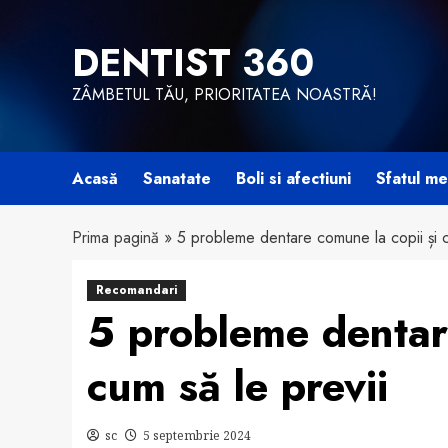
Skip
to
DENTIST 360
content
ZÂMBETUL TĂU, PRIORITATEA NOASTRĂ!
Acasă
Sanatate
Boli si afectiuni
Sfatul me
Prima pagină
»
5 probleme dentare comune la copii și c
Recomandari
5 probleme dentare
cum să le previi
sc
5 septembrie 2024