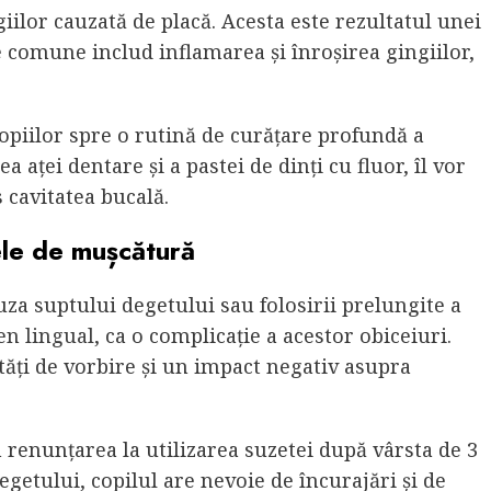
giilor cauzată de placă. Acesta este rezultatul unei
comune includ inflamarea și înroșirea gingiilor,
opiilor spre o rutină de curățare profundă a
a aței dentare și a pastei de dinți cu fluor, îl vor
 cavitatea bucală.
ele de mușcătură
za suptului degetului sau folosirii prelungite a
en lingual
, ca o complicație a acestor obiceiuri.
ltăți de vorbire și un impact negativ asupra
 renunțarea la utilizarea suzetei după vârsta de 3
getului, copilul are nevoie de încurajări și de