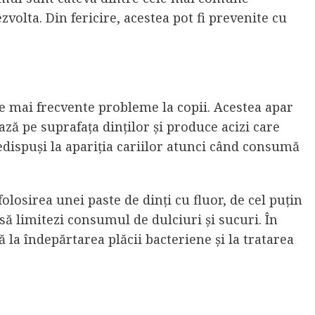
volta. Din fericire, acestea pot fi prevenite cu
le mai frecvente probleme la copii. Acestea apar
ză pe suprafața dinților și produce acizi care
edispuși la apariția cariilor atunci când consumă
folosirea unei paste de dinți cu fluor, de cel puțin
să limitezi consumul de dulciuri și sucuri. În
ă la îndepărtarea plăcii bacteriene și la tratarea