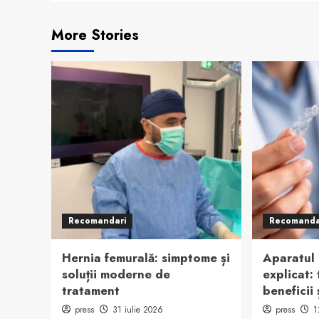
More Stories
Recomandari
Recomanda
Hernia femurală: simptome și
Aparatul
soluții moderne de
explicat:
tratament
beneficii 
press
31 iulie 2026
press
1