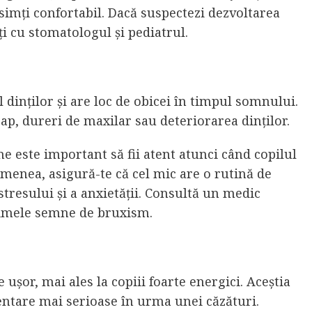
 simți confortabil. Dacă suspectezi dezvoltarea
ți cu stomatologul și pediatrul.
dinților și are loc de obicei în timpul somnului.
ap, dureri de maxilar sau deteriorarea dinților.
e este important să fii atent atunci când copilul
emenea, asigură-te că cel mic are o rutină de
tresului și a anxietății. Consultă un medic
rimele semne de bruxism.
șor, mai ales la copiii foarte energici. Aceștia
dentare mai serioase în urma unei căzături.