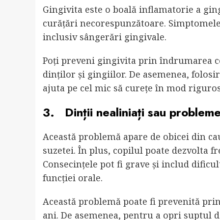
Gingivita este o boală inflamatorie a gin
curățări necorespunzătoare. Simptomele 
inclusiv sângerări gingivale.
Poți preveni gingivita prin îndrumarea c
dinților și gingiilor. De asemenea, folosire
ajuta pe cel mic să curețe în mod riguros
3. Dinții nealiniați sau problem
Această problemă apare de obicei din cau
suzetei. În plus, copilul poate dezvolta
fr
Consecințele pot fi grave și includ dificu
funcției orale.
Această problemă poate fi prevenită prin
ani. De asemenea, pentru a opri suptul de