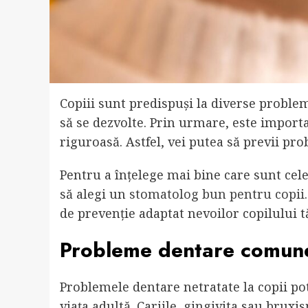
Copiii sunt predispuși la diverse problem
să se dezvolte. Prin urmare, este importa
riguroasă. Astfel, vei putea să previi p
Pentru a înțelege mai bine care sunt c
să alegi un
stomatolog bun pentru copii
de prevenție adaptat nevoilor copilului tă
Probleme dentare comune
Problemele dentare netratate la copii pot
viața adultă. Cariile, gingivita sau bru