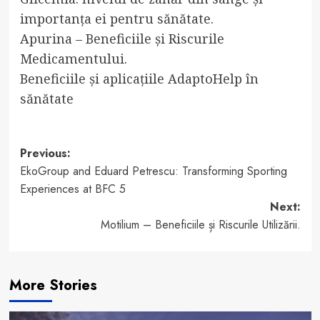
importanța ei pentru sănătate.
Apurina – Beneficiile și Riscurile
Medicamentului.
Beneficiile și aplicațiile AdaptoHelp în
sănătate
Post
Previous:
EkoGroup and Eduard Petrescu: Transforming Sporting
navigation
Experiences at BFC 5
Next:
Motilium – Beneficiile și Riscurile Utilizării.
More Stories