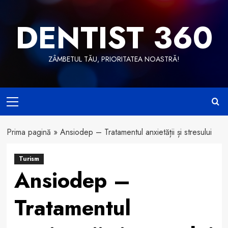
Skip
to
DENTIST 360
content
ZÂMBETUL TĂU, PRIORITATEA NOASTRĂ!
Primary
Menu
Prima pagină
»
Ansiodep – Tratamentul anxietății și stresului
Turism
Ansiodep –
Tratamentul