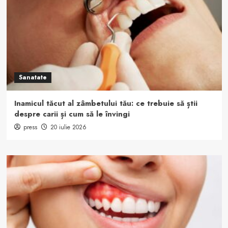
Sanatate
Inamicul tăcut al zâmbetului tău: ce trebuie să știi
despre carii și cum să le învingi
press
20 iulie 2026