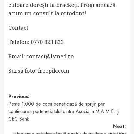
culoare dorești la brackeți. Programează
acum un consult la ortodont!
Contact
Telefon: 0770 823 823
Email:
contact@ismed.ro
Sursă foto: freepik.com
Post
Previous:
Peste 1.000 de copii beneficiază de sprijin prin
navigation
continuarea parteneriatului dintre Asociația M.A.M.E. și
CEC Bank
Next:
Intervenție multidisciplinară pentru dezvoltarea abilităților