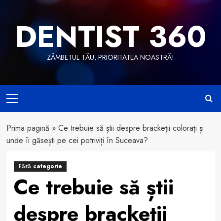
Skip
to
DENTIST 360
content
ZÂMBETUL TĂU, PRIORITATEA NOASTRĂ!
Primary
Menu
Prima pagină
»
Ce trebuie să știi despre brackeții colorați și
unde îi găsești pe cei potriviți în Suceava?
Fără categorie
Ce trebuie să știi
despre brackeții