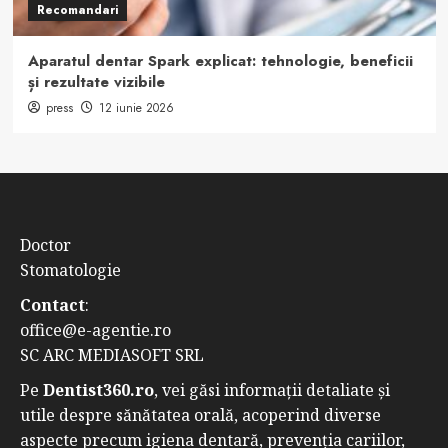
Recomandari
Aparatul dentar Spark explicat: tehnologie, beneficii
și rezultate vizibile
press
12 iunie 2026
Doctor
Stomatologie
Contact
:
office@e-agentie.ro
SC ARC MEDIASOFT SRL
Pe
Dentist360.ro
, vei găsi informații detaliate și
utile despre sănătatea orală, acoperind diverse
aspecte precum igiena dentară, prevenția cariilor,