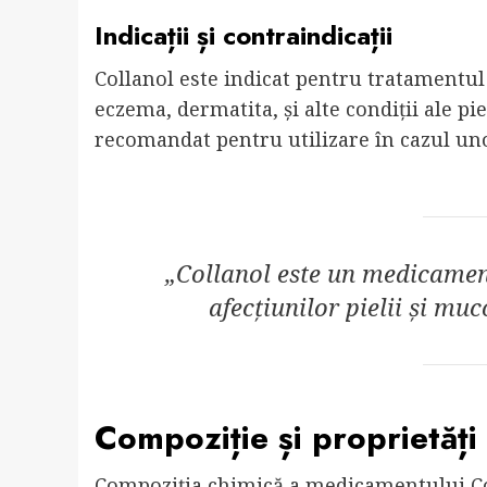
Indicații și contraindicații
Collanol este indicat pentru tratamentul 
eczema, dermatita, și alte condiții ale p
recomandat pentru utilizare în cazul unor
„Collanol este un medicament
afecțiunilor pielii și mu
Compoziție și proprietăți
Compoziția chimică a medicamentului Col