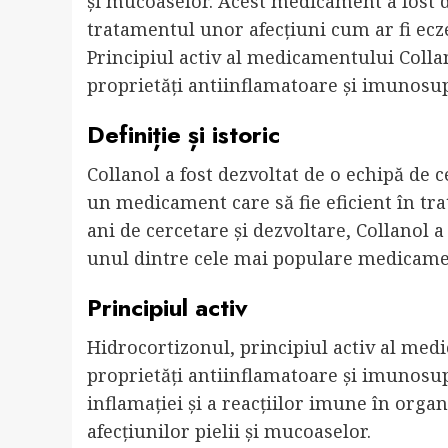
și mucoaselor. Acest medicament a fost dez
tratamentul unor afecțiuni cum ar fi eczem
Principiul activ al medicamentului Colla
proprietăți antiinflamatoare și imunosu
Definiție și istoric
Collanol a fost dezvoltat de o echipă de 
un medicament care să fie eficient în tra
ani de cercetare și dezvoltare, Collanol a 
unul dintre cele mai populare medicamen
Principiul activ
Hidrocortizonul, principiul activ al med
proprietăți antiinflamatoare și imunosu
inflamației și a reacțiilor imune în orga
afecțiunilor pielii și mucoaselor.