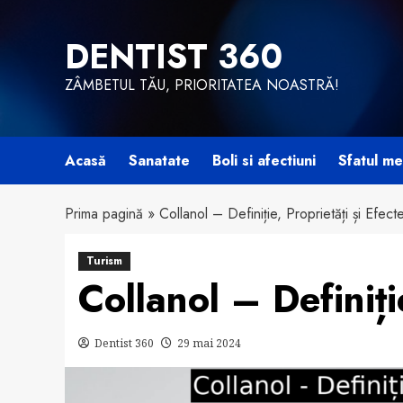
Skip
to
DENTIST 360
content
ZÂMBETUL TĂU, PRIORITATEA NOASTRĂ!
Acasă
Sanatate
Boli si afectiuni
Sfatul me
Prima pagină
»
Collanol – Definiție, Proprietăți și Efecte
Turism
Collanol – Definiție
Dentist 360
29 mai 2024