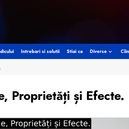
dicului
Intrebari si solutii
Stiai ca
Diverse
Clin
.
, Proprietăți și Efecte.