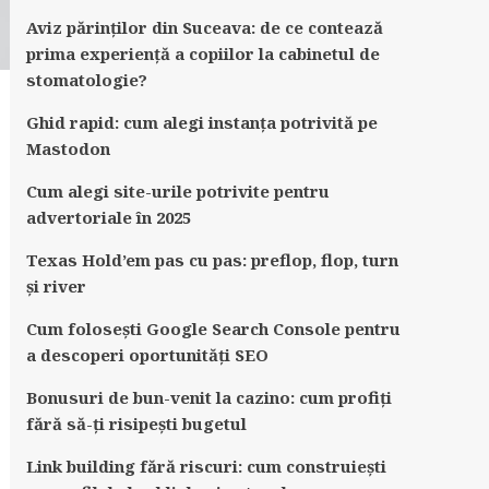
Aviz părinților din Suceava: de ce contează
prima experiență a copiilor la cabinetul de
stomatologie?
Ghid rapid: cum alegi instanța potrivită pe
Mastodon
Cum alegi site-urile potrivite pentru
advertoriale în 2025
Texas Hold’em pas cu pas: preflop, flop, turn
și river
Cum folosești Google Search Console pentru
a descoperi oportunități SEO
Bonusuri de bun-venit la cazino: cum profiți
fără să-ți risipești bugetul
Link building fără riscuri: cum construiești