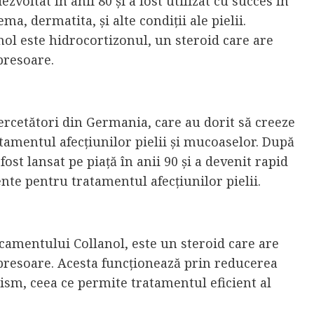
voltat în anii 80 și a fost utilizat cu succes în
a, dermatita, și alte condiții ale pielii.
nol este hidrocortizonul, un steroid care are
presoare.
cercetători din Germania, care au dorit să creeze
tamentul afecțiunilor pielii și mucoaselor. După
fost lansat pe piață în anii 90 și a devenit rapid
te pentru tratamentul afecțiunilor pielii.
icamentului Collanol, este un steroid care are
presoare. Acesta funcționează prin reducerea
nism, ceea ce permite tratamentul eficient al