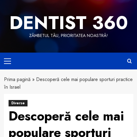
Skip
to
DENTIST 360
content
ZÂMBETUL TĂU, PRIORITATEA NOASTRĂ!
Primary
Menu
Prima pagină
»
Descoperă cele mai populare sporturi practice
în Israel
Diverse
Descoperă cele mai
populare sporturi