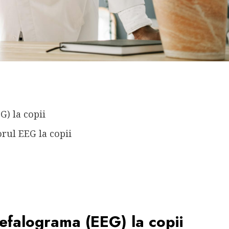
) la copii
orul EEG la copii
efalograma (EEG) la copii