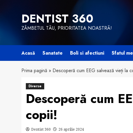
Skip
to
DENTIST 360
content
ZÂMBETUL TĂU, PRIORITATEA NOASTRĂ!
Acasă
Sanatate
Boli si afectiuni
Sfatul me
Prima pagină
»
Descoperă cum EEG salvează vieți la co
Diverse
Descoperă cum EEG
copii!
Dentist 360
26 aprilie 2024