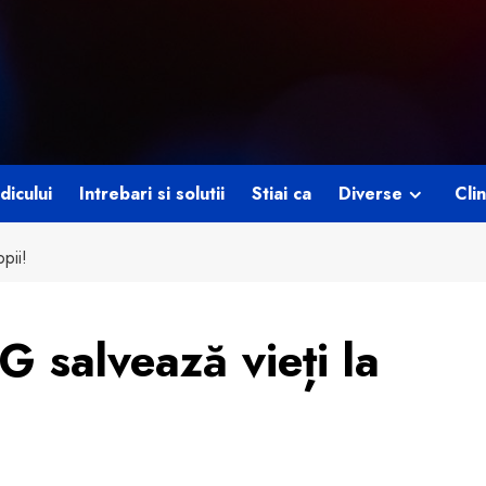
dicului
Intrebari si solutii
Stiai ca
Diverse
Clin
pii!
 salvează vieți la