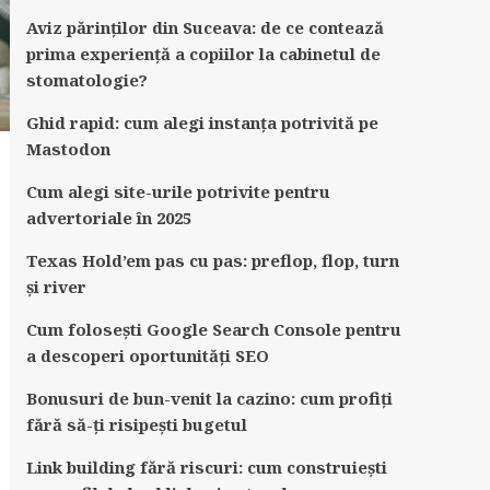
Aviz părinților din Suceava: de ce contează
prima experiență a copiilor la cabinetul de
stomatologie?
Ghid rapid: cum alegi instanța potrivită pe
Mastodon
Cum alegi site-urile potrivite pentru
advertoriale în 2025
Texas Hold’em pas cu pas: preflop, flop, turn
și river
Cum folosești Google Search Console pentru
a descoperi oportunități SEO
Bonusuri de bun-venit la cazino: cum profiți
fără să-ți risipești bugetul
Link building fără riscuri: cum construiești