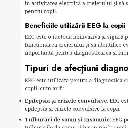
în activitatea electrică a creierului și s
pentru copil.
Beneficiile utilizării EEG la copii
EEG este o metodă neinvazivă și sigură p
funcționarea creierului și să identifice
importantă pentru diagnosticarea și moni
Tipuri de afecțiuni diagno
EEG este utilizată pentru a diagnostica ș
copii, cum ar fi:
Epilepsia și crizele convulsive
: EEG es
epilepsia și crizele convulsive la copii.
Tulburări de somn și insomnie
: EEG p
tulburările de somn și insomnie la copii.