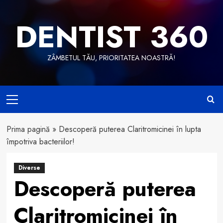
Skip
to
DENTIST 360
content
ZÂMBETUL TĂU, PRIORITATEA NOASTRĂ!
Primary
Menu
Prima pagină
»
Descoperă puterea Claritromicinei în lupta
împotriva bacteriilor!
Diverse
Descoperă puterea
Claritromicinei în