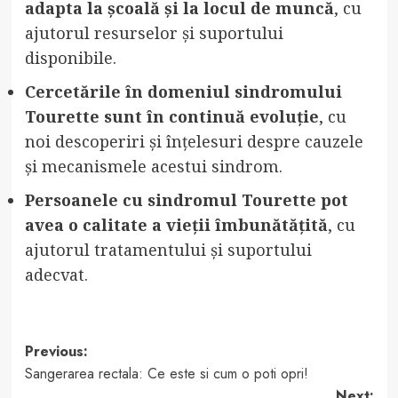
adapta la școală și la locul de muncă
, cu
ajutorul resurselor și suportului
disponibile.
Cercetările în domeniul sindromului
Tourette sunt în continuă evoluție
, cu
noi descoperiri și înțelesuri despre cauzele
și mecanismele acestui sindrom.
Persoanele cu sindromul Tourette pot
avea o calitate a vieții îmbunătățită
, cu
ajutorul tratamentului și suportului
adecvat.
Post
Previous:
Sangerarea rectala: Ce este si cum o poti opri!
navigation
Next: