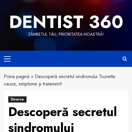
Skip
to
DENTIST 360
content
ZÂMBETUL TĂU, PRIORITATEA NOASTRĂ!
Primary
Menu
Prima pagină
»
Descoperă secretul sindromului Tourette:
cauze, simptome și tratament!
Diverse
Descoperă secretul
sindromului