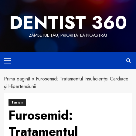
Skip
to
DENTIST 360
content
ZÂMBETUL TĂU, PRIORITATEA NOASTRĂ!
Primary
Menu
Prima pagină
»
Furosemid: Tratamentul Insuficienței Cardiace
și Hipertensiunii
Turism
Furosemid:
Tratamentul