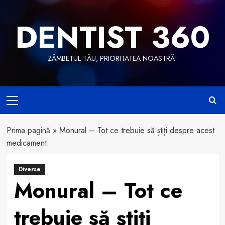
Skip
to
DENTIST 360
content
ZÂMBETUL TĂU, PRIORITATEA NOASTRĂ!
Primary
Menu
Prima pagină
»
Monural – Tot ce trebuie să știți despre acest
medicament.
Diverse
Monural – Tot ce
trebuie să știți