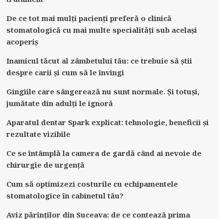
cu
De ce tot mai mulți pacienți preferă o clinică
Răzvan
stomatologică cu mai multe specialități sub același
și
acoperiș
Dani’:
The
Inamicul tăcut al zâmbetului tău: ce trebuie să știi
despre carii și cum să le învingi
Importance
of
Gingiile care sângerează nu sunt normale. Și totuși,
Digitalization
jumătate din adulți le ignoră
in
the
Aparatul dentar Spark explicat: tehnologie, beneficii și
Modern
rezultate vizibile
Era
Ce se întâmplă la camera de gardă când ai nevoie de
chirurgie de urgență
Cum să optimizezi costurile cu echipamentele
stomatologice în cabinetul tău?
Aviz părinților din Suceava: de ce contează prima