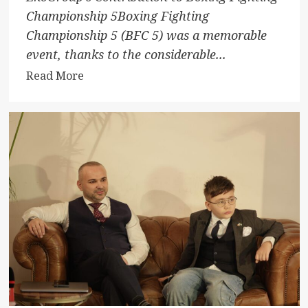
Championship 5Boxing Fighting
Championship 5 (BFC 5) was a memorable
event, thanks to the considerable...
Read
Read More
more
about
EkoGroup
and
Eduard
Petrescu:
Transforming
Sporting
Experiences
at
BFC
5