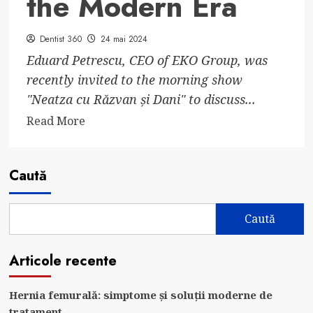
the Modern Era
Dentist 360
24 mai 2024
Eduard Petrescu, CEO of EKO Group, was
recently invited to the morning show
"Neatza cu Răzvan și Dani" to discuss...
Read
Read More
more
about
Eduard
Caută
Petrescu,
CEO
Caută
of
EKO
Articole recente
Group,
Invited
to
Hernia femurală: simptome și soluții moderne de
tratament
‘Neatza