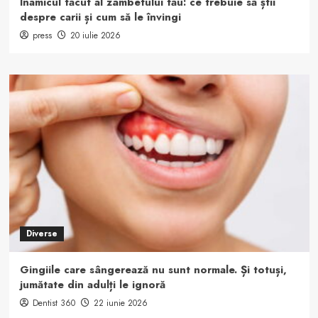
Inamicul tăcut al zâmbetului tău: ce trebuie să știi
despre carii și cum să le învingi
press
20 iulie 2026
Diverse
Gingiile care sângerează nu sunt normale. Și totuși,
jumătate din adulți le ignoră
Dentist 360
22 iunie 2026