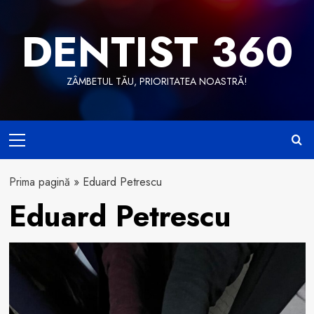
Skip
to
DENTIST 360
content
ZÂMBETUL TĂU, PRIORITATEA NOASTRĂ!
Primary
Menu
Prima pagină
»
Eduard Petrescu
Eduard Petrescu