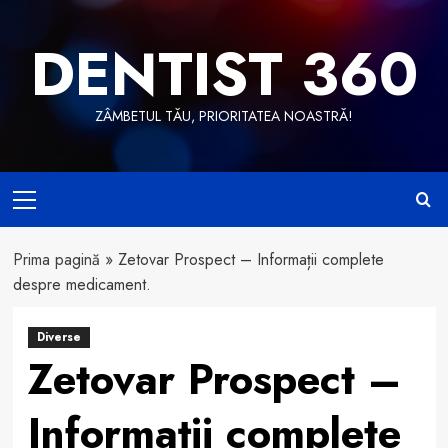
Skip
to
DENTIST 360
content
ZÂMBETUL TĂU, PRIORITATEA NOASTRĂ!
Primary
Menu
Prima pagină
»
Zetovar Prospect – Informații complete
despre medicament.
Diverse
Zetovar Prospect –
Informații complete