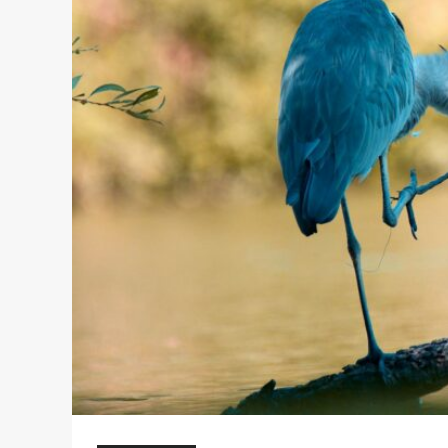
zâmbet
perfect