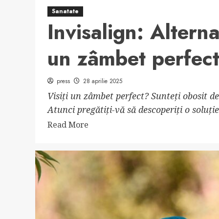
Sanatate
Invisalign: Alterna
un zâmbet perfec
press
28 aprilie 2025
Visiți un zâmbet perfect? Sunteți obosit de
Atunci pregătiți-vă să descoperiți o soluție
Read
Read More
more
about
Invisalign:
Alternativa
invizibilă
pentru
un