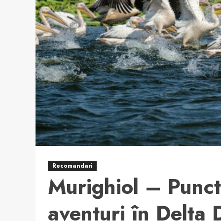
Recomandari
Murighiol – Punct
aventuri în Delta 