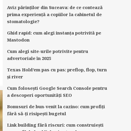
Aviz părinților din Suceava: de ce contează
prima experiență a copiilor la cabinetul de
stomatologie?
Ghid rapid: cum alegi instanța potrivită pe
Mastodon
Cum alegi site-urile potrivite pentru
advertoriale în 2025
Texas Hold’em pas cu pas: preflop, flop, turn
și river
Cum folosești Google Search Console pentru
a descoperi oportunități SEO
Bonusuri de bun-venit la cazino: cum profiți
fără să-ți risipești bugetul
Link building fără riscuri: cum construiești