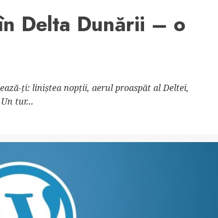
în Delta Dunării – o
ază-ți: liniștea nopții, aerul proaspăt al Deltei,
Un tur...