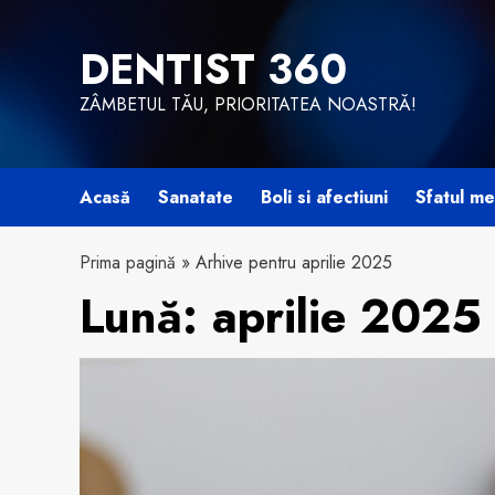
Skip
to
DENTIST 360
content
ZÂMBETUL TĂU, PRIORITATEA NOASTRĂ!
Acasă
Sanatate
Boli si afectiuni
Sfatul me
Prima pagină
»
Arhive pentru aprilie 2025
Lună:
aprilie 2025