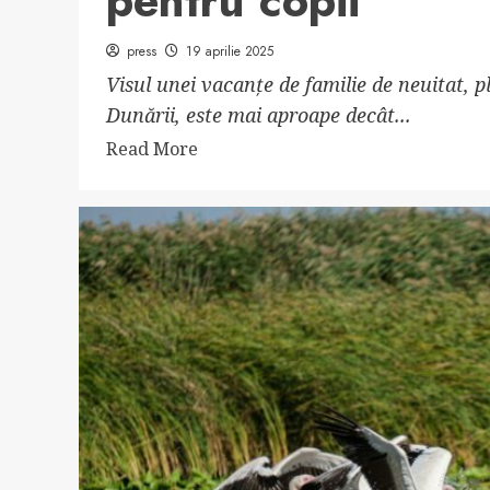
pentru copii
press
19 aprilie 2025
Visul unei vacanțe de familie de neuitat, p
Dunării, este mai aproape decât...
Read
Read More
more
about
Cazare
Delta
Dunării
cu
loc
de
joacă
pentru
copii