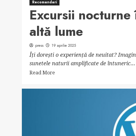
Recomandari
Excursii nocturne 
altă lume
press
19 aprilie 2025
Îți dorești o experiență de neuitat? Imagine
sunetele naturii amplificate de întuneric… 
Read
Read More
more
about
Excursii
nocturne
în
Delta
Dunării
–