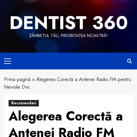
Skip
to
DENTIST 360
content
ZÂMBETUL TĂU, PRIORITATEA NOASTRĂ!
Primary
Menu
Prima pagină
»
Alegerea Corectă a Antenei Radio FM pentru
Nevoile Dvs.
Recomandari
Alegerea Corectă a
Antenei Radio FM