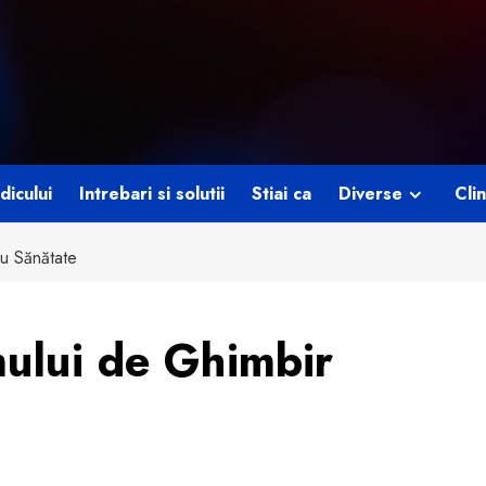
dicului
Intrebari si solutii
Stiai ca
Diverse
Clin
ru Sănătate
mului de Ghimbir