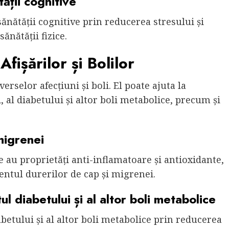
ății cognitive
ănătății cognitive prin reducerea stresului și
ănătății fizice.
fișărilor și Bolilor
erselor afecțiuni și boli. El poate ajuta la
 al diabetului și altor boli metabolice, precum și
migrenei
 au proprietăți anti-inflamatoare și antioxidante,
amentul durerilor de cap și migrenei.
l diabetului și al altor boli metabolice
betului și al altor boli metabolice prin reducerea