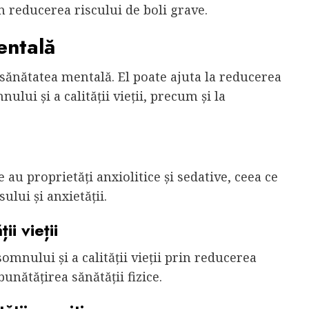
în reducerea riscului de boli grave.
entală
sănătatea mentală. El poate ajuta la reducerea
ului și a calității vieții, precum și la
au proprietăți anxiolitice și sedative, ceea ce
sului și anxietății.
ii vieții
mnului și a calității vieții prin reducerea
unătățirea sănătății fizice.