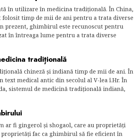
tă în utilizare în medicina tradițională. În China,
st folosit timp de mii de ani pentru a trata diverse
 În prezent, ghimbirul este recunoscut pentru
izat în întreaga lume pentru a trata diverse
 medicina tradițională
dițională chineză și indiană timp de mii de ani. În
text medical antic din secolul al V-lea î.Hr. În
eda, sistemul de medicină tradițională indiană,
birului
ar fi gingerol și shogaol, care au proprietăți
proprietăți fac ca ghimbirul să fie eficient în