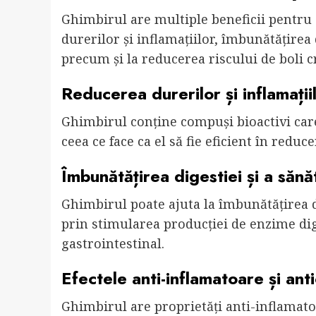
Ghimbirul are multiple beneficii pentru s
durerilor și inflamațiilor, îmbunătățirea d
precum și la reducerea riscului de boli c
Reducerea durerilor și inflamații
Ghimbirul conține compuși bioactivi care
ceea ce face ca el să fie eficient în reduce
Îmbunătățirea digestiei și a sănăt
Ghimbirul poate ajuta la îmbunătățirea di
prin stimularea producției de enzime dige
gastrointestinal.
Efectele anti-inflamatoare și ant
Ghimbirul are proprietăți anti-inflamatoar