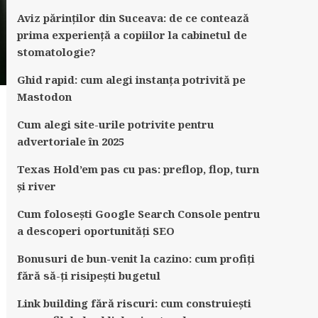
Aviz părinților din Suceava: de ce contează
prima experiență a copiilor la cabinetul de
stomatologie?
Ghid rapid: cum alegi instanța potrivită pe
Mastodon
Cum alegi site-urile potrivite pentru
advertoriale în 2025
Texas Hold’em pas cu pas: preflop, flop, turn
și river
Cum folosești Google Search Console pentru
a descoperi oportunități SEO
Bonusuri de bun-venit la cazino: cum profiți
fără să-ți risipești bugetul
Link building fără riscuri: cum construiești