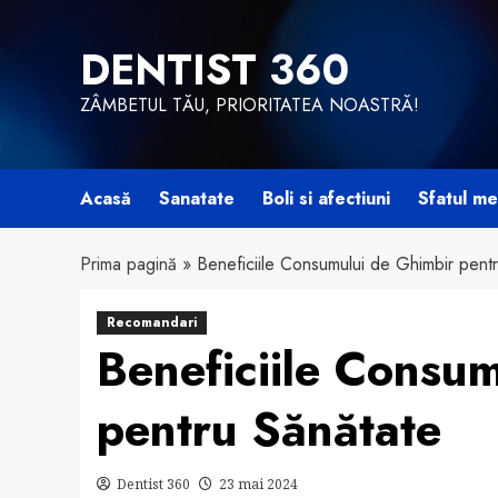
Skip
to
DENTIST 360
content
ZÂMBETUL TĂU, PRIORITATEA NOASTRĂ!
Acasă
Sanatate
Boli si afectiuni
Sfatul me
Prima pagină
»
Beneficiile Consumului de Ghimbir pent
Recomandari
Beneficiile Consu
pentru Sănătate
Dentist 360
23 mai 2024