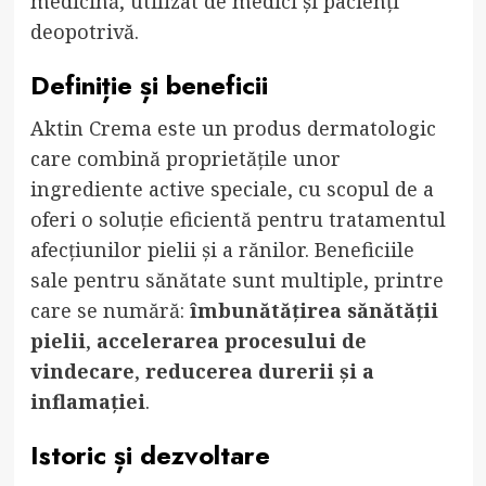
medicină, utilizat de medici și pacienți
deopotrivă.
Definiție și beneficii
Aktin Crema este un produs dermatologic
care combină proprietățile unor
ingrediente active speciale, cu scopul de a
oferi o soluție eficientă pentru tratamentul
afecțiunilor pielii și a rănilor. Beneficiile
sale pentru sănătate sunt multiple, printre
care se numără:
îmbunătățirea sănătății
pielii
,
accelerarea procesului de
vindecare
,
reducerea durerii și a
inflamației
.
Istoric și dezvoltare