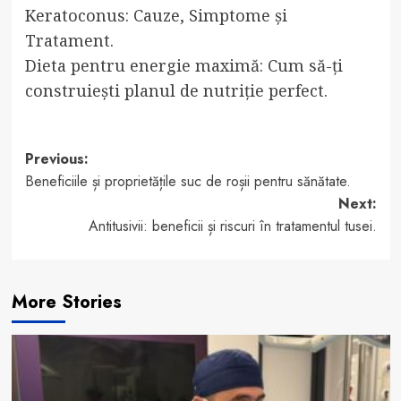
Keratoconus: Cauze, Simptome și
Tratament.
Dieta pentru energie maximă: Cum să-ți
construiești planul de nutriție perfect.
Post
Previous:
Beneficiile și proprietățile suc de roșii pentru sănătate.
navigation
Next:
Antitusivii: beneficii și riscuri în tratamentul tusei.
More Stories