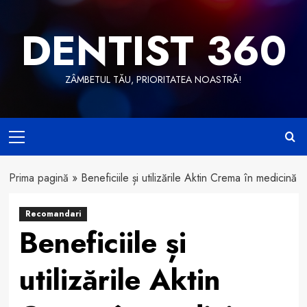
Skip
to
DENTIST 360
content
ZÂMBETUL TĂU, PRIORITATEA NOASTRĂ!
Primary
Menu
Prima pagină
»
Beneficiile și utilizările Aktin Crema în medicină
Recomandari
Beneficiile și
utilizările Aktin