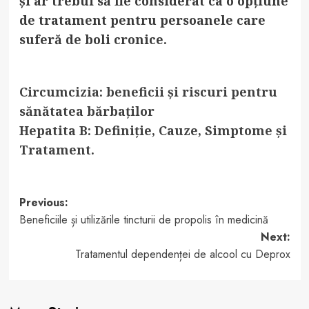
și ar trebui să fie considerat ca o opțiune
de tratament pentru persoanele care
suferă de boli cronice.
Circumcizia: beneficii și riscuri pentru
sănătatea bărbaților
Hepatita B: Definiție, Cauze, Simptome și
Tratament.
Post
Previous:
Beneficiile și utilizările tincturii de propolis în medicină
navigation
Next:
Tratamentul dependenței de alcool cu Deprox