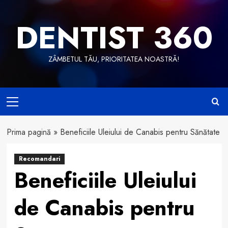
Skip
to
DENTIST 360
content
ZÂMBETUL TĂU, PRIORITATEA NOASTRĂ!
Primary
Menu
Prima pagină
»
Beneficiile Uleiului de Canabis pentru Sănătate
Recomandari
Beneficiile Uleiului
de Canabis pentru