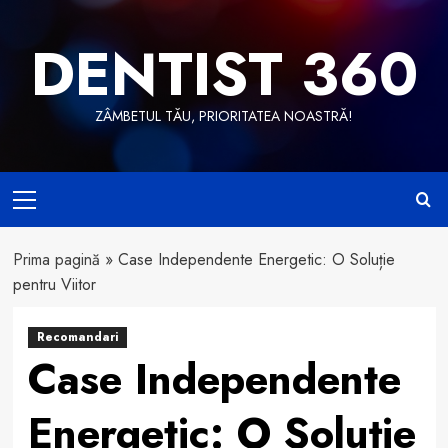
Skip
to
DENTIST 360
content
ZÂMBETUL TĂU, PRIORITATEA NOASTRĂ!
Primary
Menu
Prima pagină
»
Case Independente Energetic: O Soluție
pentru Viitor
Recomandari
Case Independente
Energetic: O Soluție