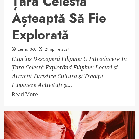
Țara Celestă
Așteaptă Să Fie
Explorată
Dentist 360
24 aprilie 2024
Cuprins Descoperă Filipine: O Introducere În
Țara Celestă Explorând Filipine: Locuri și
Atracții Turistice Cultura și Tradiții
Filipineze Activități și...
Read
Read More
more
about
Descoperă
Filipine:
Țara