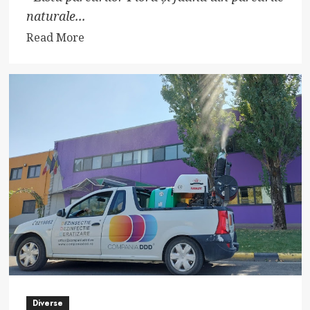
naturale...
Read
Read More
more
about
Descoperă
Paradisul
Ascuns:
Parcurile
Naturale
din
România
Diverse