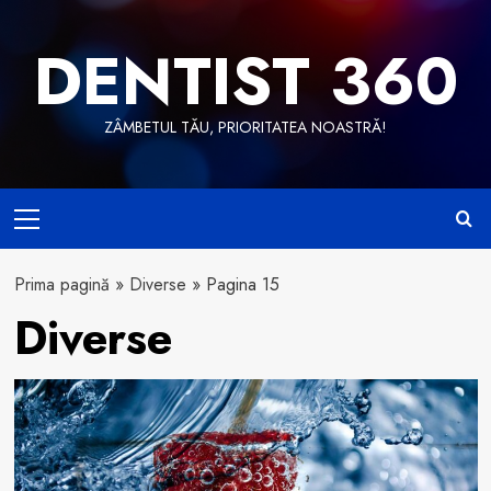
Skip
to
DENTIST 360
content
ZÂMBETUL TĂU, PRIORITATEA NOASTRĂ!
Primary
Menu
Prima pagină
»
Diverse
»
Pagina 15
Diverse