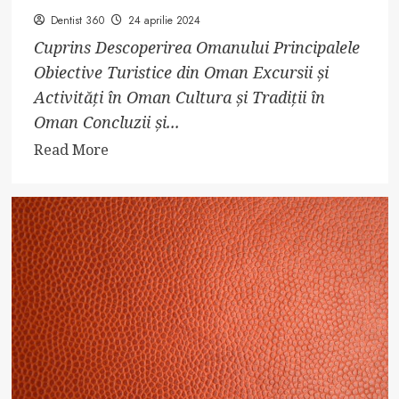
Dentist 360
24 aprilie 2024
Cuprins Descoperirea Omanului Principalele
Obiective Turistice din Oman Excursii și
Activități în Oman Cultura și Tradiții în
Oman Concluzii și...
Read
Read More
more
about
Descoperă
Secretul
Unui
Sultanat
Uitării
–
Oman