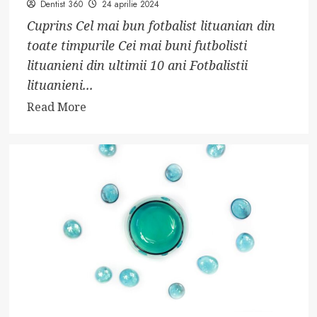
Dentist 360
24 aprilie 2024
Cuprins Cel mai bun fotbalist lituanian din
toate timpurile Cei mai buni futbolisti
lituanieni din ultimii 10 ani Fotbalistii
lituanieni...
Read
Read More
more
about
Ce
se
află
în
spatele
succesului
fotbalului
lituanian?