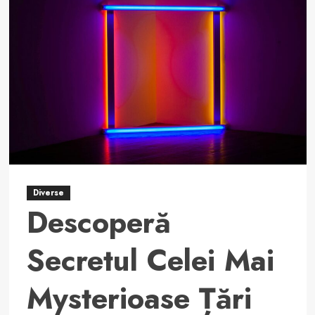
O
Aventură
În
Paradisul
Asiatic
Diverse
Descoperă
Secretul Celei Mai
Mysterioase Țări