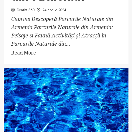
Dentist 360
24 aprilie 2024
Cuprins Descoperă Parcurile Naturale din
Armenia Parcurile Naturale din Armenia:
Peisaje și Faună Activități și Atracții în
Parcurile Naturale din...
Read
Read More
more
about
Descoperă
cele
mai
frumoase
parcuri
naturale
din
Armenia!