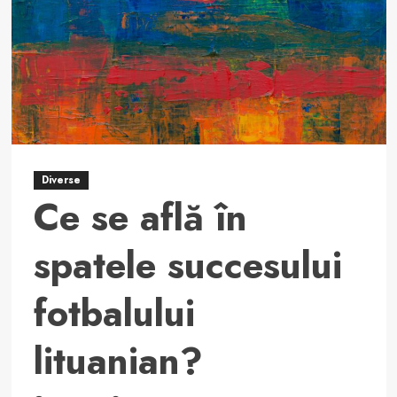
Mysterioase
Țări
din
Asia:
Tadjikistan
Diverse
Ce se află în
spatele succesului
fotbalului
lituanian?