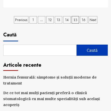
more
about
Servicii
Paginație
Previous
1
…
12
13
14
15
16
Next
de
articole
dezinfectie,
Caută
dezinsectie
si
deratizare
Caută
eficiente.
Articole recente
Hernia femurală: simptome și soluții moderne de
tratament
De ce tot mai mulți pacienți preferă o clinică
stomatologică cu mai multe specialități sub același
acoperiș