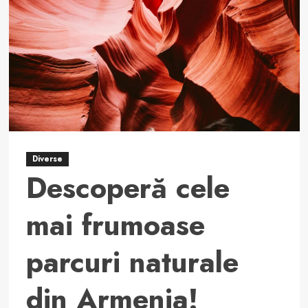
Celestă
Așteaptă
Să
Fie
Explorată
Diverse
Descoperă cele
mai frumoase
parcuri naturale
din Armenia!