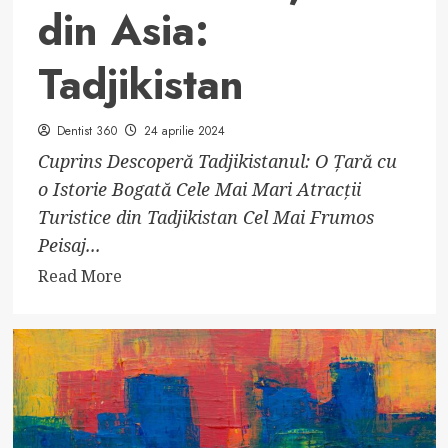
din Asia:
Tadjikistan
Dentist 360
24 aprilie 2024
Cuprins Descoperă Tadjikistanul: O Țară cu
o Istorie Bogată Cele Mai Mari Atracții
Turistice din Tadjikistan Cel Mai Frumos
Peisaj...
Read
Read More
more
about
Descoperă
Secretul
Celei
Mai