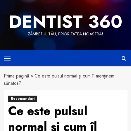
Skip
to
DENTIST 360
content
ZÂMBETUL TĂU, PRIORITATEA NOASTRĂ!
Primary
Menu
Prima pagină
»
Ce este pulsul normal și cum îl menținem
sănătos?
Recomandari
Ce este pulsul
normal și cum îl