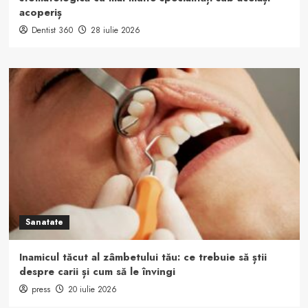
acoperiș
Dentist 360
28 iulie 2026
Sanatate
Inamicul tăcut al zâmbetului tău: ce trebuie să știi
despre carii și cum să le învingi
press
20 iulie 2026