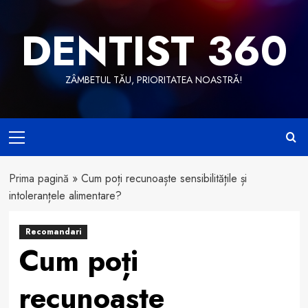
Skip
to
DENTIST 360
content
ZÂMBETUL TĂU, PRIORITATEA NOASTRĂ!
Primary
Menu
Prima pagină
»
Cum poți recunoaște sensibilitățile și
intoleranțele alimentare?
Recomandari
Cum poți
recunoaște