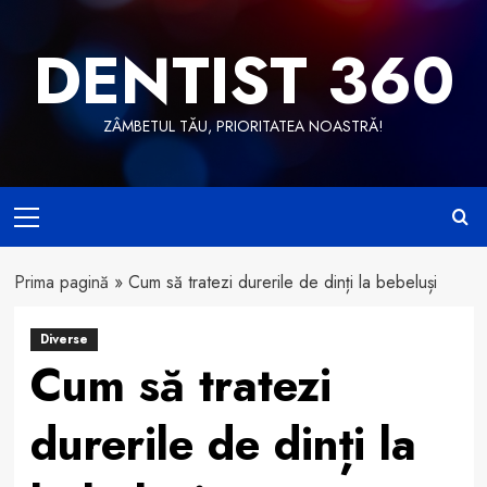
Skip
to
DENTIST 360
content
ZÂMBETUL TĂU, PRIORITATEA NOASTRĂ!
Primary
Menu
Prima pagină
»
Cum să tratezi durerile de dinți la bebeluși
Diverse
Cum să tratezi
durerile de dinți la