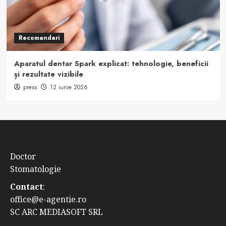
Recomandari
Aparatul dentar Spark explicat: tehnologie, beneficii
și rezultate vizibile
press
12 iunie 2026
Doctor
Stomatologie
Contact
:
office@e-agentie.ro
SC ARC MEDIASOFT SRL