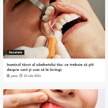
Sanatate
Inamicul tăcut al zâmbetului tău: ce trebuie să știi
despre carii și cum să le învingi
press
20 iulie 2026