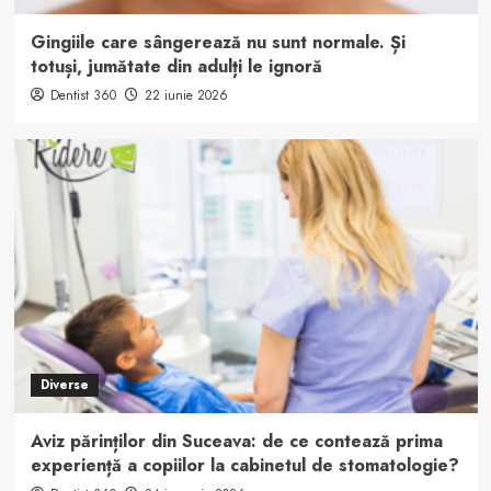
Gingiile care sângerează nu sunt normale. Și
totuși, jumătate din adulți le ignoră
Dentist 360
22 iunie 2026
Diverse
Aviz părinților din Suceava: de ce contează prima
experiență a copiilor la cabinetul de stomatologie?