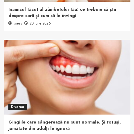
Inamicul tăcut al zâmbetului tău: ce trebuie să știi
despre carii și cum să le învingi
press
20 iulie 2026
Diverse
Gingiile care sângerează nu sunt normale. Și totuși,
jumătate din adulți le ignoră