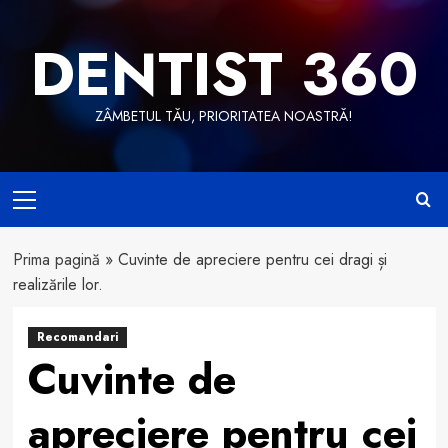
Skip
to
DENTIST 360
content
ZÂMBETUL TĂU, PRIORITATEA NOASTRĂ!
Primary
Menu
Prima pagină
»
Cuvinte de apreciere pentru cei dragi și
realizările lor.
Recomandari
Cuvinte de
apreciere pentru cei