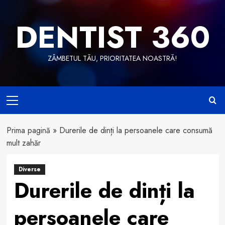
Skip
to
DENTIST 360
content
ZÂMBETUL TĂU, PRIORITATEA NOASTRĂ!
Primary
Menu
Prima pagină
»
Durerile de dinți la persoanele care consumă
mult zahăr
Diverse
Durerile de dinți la
persoanele care