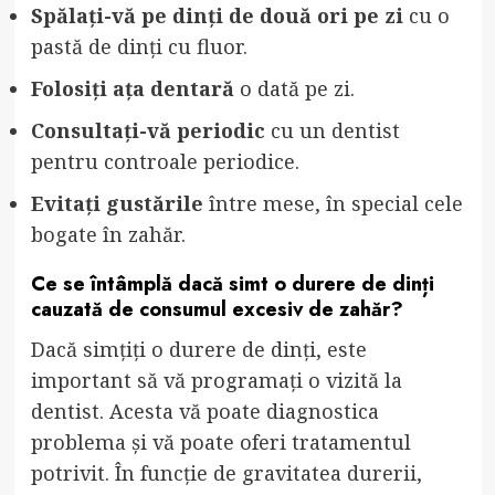
Spălați-vă pe dinți de două ori pe zi
cu o
pastă de dinți cu fluor.
Folosiți ața dentară
o dată pe zi.
Consultați-vă periodic
cu un dentist
pentru controale periodice.
Evitați gustările
între mese, în special cele
bogate în zahăr.
Ce se întâmplă dacă simt o durere de dinți
cauzată de consumul excesiv de zahăr?
Dacă simțiți o durere de dinți, este
important să vă programați o vizită la
dentist. Acesta vă poate diagnostica
problema și vă poate oferi tratamentul
potrivit. În funcție de gravitatea durerii,