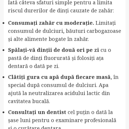
Iată câteva sfaturi simple pentru a limita
riscul durerilor de dinți cauzate de zahăr:
Consumați zahăr cu moderație.
Limitați
consumul de dulciuri, băuturi carbogazoase
și alte alimente bogate în zahăr.
Spălați-vă dinții de două ori pe zi
cu o
pastă de dinți fluorurată și folosiți ața
dentară o dată pe zi.
Clătiți gura cu apă după fiecare masă
, în
special după consumul de dulciuri. Apa
ajută la neutralizarea acidului lactic din
cavitatea bucală.
Consultați un dentist
cel puțin o dată la
șase luni pentru o examinare profesională
și o curățare dentara.