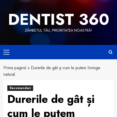
Skip
to
DENTIST 360
content
ZÂMBETUL TĂU, PRIORITATEA NOASTRĂ!
Primary
Menu
Prima pagină
»
Durerile de gât și cum le putem învinge
natural.
Recomandari
Durerile de gât și
cum le putem