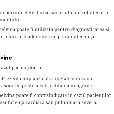
ina permite detectarea cancerului de col uterin în
amentului.
pelvina poate fi utilizată pentru diagnosticarea și
e, cum ar fi adenomioza, polipii uterini și
lvine
cazul pacienților cu:
: Prezența implanturilor metalice în zona
asonic și poate afecta calitatea imaginilor.
pelvina poate fi contraindicată în cazul pacienților
insuficiență cardiacă sau pulmonară severă.