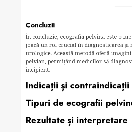
Concluzii
În concluzie, ecografia pelvina este o m
joacă un rol crucial în diagnosticarea și
urologice. Această metodă oferă imagini d
pelvian, permițând medicilor să diagnosti
incipient.
Indicații și contraindicați
Tipuri de ecografii pelvin
Rezultate și interpretare