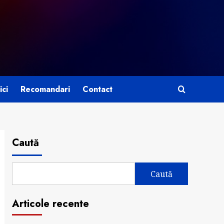
ici
Recomandari
Contact
Caută
Caută
Articole recente