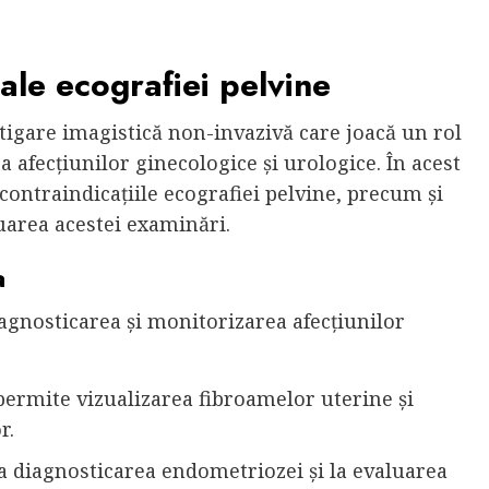
i ale ecografiei pelvine
tigare imagistică non-invazivă care joacă un rol
a afecțiunilor ginecologice și urologice. În acest
 contraindicațiile ecografiei pelvine, precum și
uarea acestei examinări.
a
iagnosticarea și monitorizarea afecțiunilor
 permite vizualizarea fibroamelor uterine și
r.
 la diagnosticarea endometriozei și la evaluarea