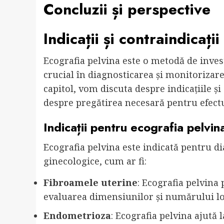
Concluzii și perspective
Indicații și contraindicați
Ecografia pelvina este o metodă de inves
crucial în diagnosticarea și monitorizare
capitol, vom discuta despre indicațiile și
despre pregătirea necesară pentru efect
Indicații pentru ecografia pelvin
Ecografia pelvina este indicată pentru d
ginecologice, cum ar fi:
Fibroamele uterine
: Ecografia pelvina
evaluarea dimensiunilor și numărului lo
Endometrioza
: Ecografia pelvina ajută