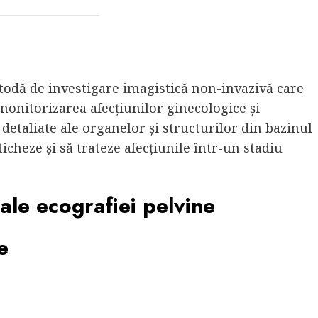
etodă de investigare imagistică non-invazivă care
 monitorizarea afecțiunilor ginecologice și
etaliate ale organelor și structurilor din bazinul
cheze și să trateze afecțiunile într-un stadiu
i ale ecografiei pelvine
e