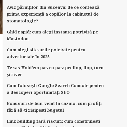
Aviz părinților din Suceava: de ce contează
prima experiență a copiilor la cabinetul de
stomatologie?
Ghid rapid: cum alegi instanța potrivită pe
Mastodon
Cum alegi site-urile potrivite pentru
advertoriale în 2025
Texas Hold’em pas cu pas: preflop, flop, turn
și river
Cum folosești Google Search Console pentru
a descoperi oportunități SEO
Bonusuri de bun-venit la cazino: cum profiți
fără să-ți risipești bugetul
Link building fără riscuri: cum construiești