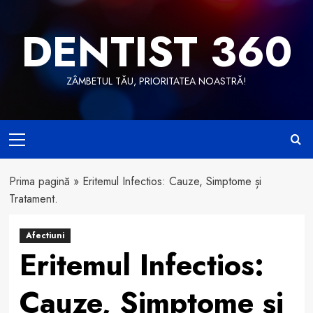
Skip
to
DENTIST 360
content
ZÂMBETUL TĂU, PRIORITATEA NOASTRĂ!
Primary
Menu
Prima pagină
»
Eritemul Infectios: Cauze, Simptome și
Tratament.
Afectiuni
Eritemul Infectios:
Cauze, Simptome și