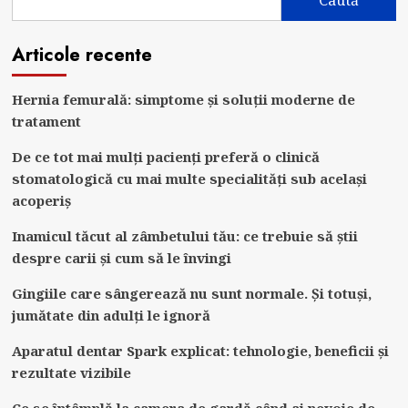
Caută
Articole recente
Hernia femurală: simptome și soluții moderne de
tratament
De ce tot mai mulți pacienți preferă o clinică
stomatologică cu mai multe specialități sub același
acoperiș
Inamicul tăcut al zâmbetului tău: ce trebuie să știi
despre carii și cum să le învingi
Gingiile care sângerează nu sunt normale. Și totuși,
jumătate din adulți le ignoră
Aparatul dentar Spark explicat: tehnologie, beneficii și
rezultate vizibile
Ce se întâmplă la camera de gardă când ai nevoie de