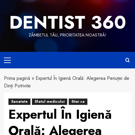
Skip
to
DENTIST 360
content
ZÂMBETUL TĂU, PRIORITATEA NOASTRĂ!
Primary
Menu
Prima pagină
»
Expertul În Igienă Orală: Alegerea Periuței de
Dinți Potrivite
Sanatate
Sfatul medicului
Stiai ca
Expertul În Igienă
Orală: Alegerea