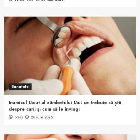
Sanatate
Inamicul tăcut al zâmbetului tău: ce trebuie să știi
despre carii și cum să le învingi
press
20 iulie 2026