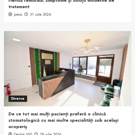
Hernia femurală: simptome și soluții moderne de
tratament
press
31 iulie 2026
Diverse
De ce tot mai mulți pacienți preferă o clinică
stomatologică cu mai multe specialități sub același
acoperiș
Dentist 360
28 iulie 2026