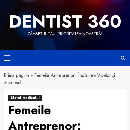
Skip
to
DENTIST 360
content
ZÂMBETUL TĂU, PRIORITATEA NOASTRĂ!
Primary
Menu
Prima pagină
»
Femeile Antreprenor: Împlinirea Viselor și
Succesul
Sfatul medicului
Femeile
Antreprenor: