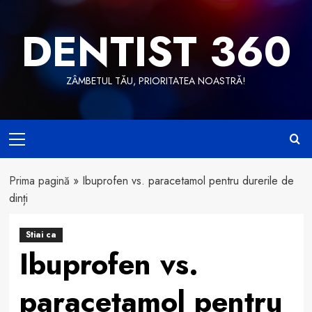
Skip
to
DENTIST 360
content
ZÂMBETUL TĂU, PRIORITATEA NOASTRĂ!
Primary
Menu
Prima pagină
»
Ibuprofen vs. paracetamol pentru durerile de
dinți
Stiai ca
Ibuprofen vs.
paracetamol pentru