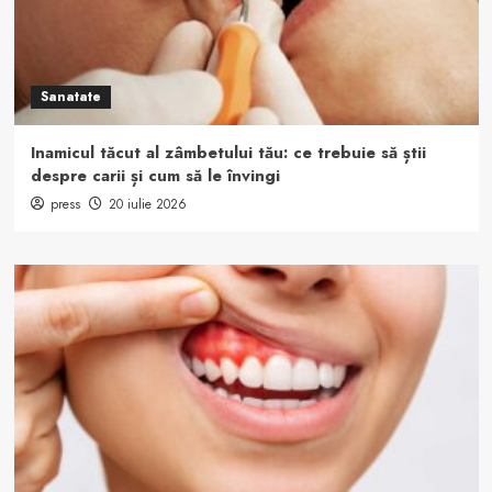
Sanatate
Inamicul tăcut al zâmbetului tău: ce trebuie să știi
despre carii și cum să le învingi
press
20 iulie 2026