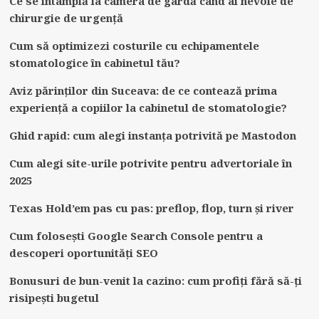
Ce se întâmplă la camera de gardă când ai nevoie de
chirurgie de urgență
Cum să optimizezi costurile cu echipamentele
stomatologice în cabinetul tău?
Aviz părinților din Suceava: de ce contează prima
experiență a copiilor la cabinetul de stomatologie?
Ghid rapid: cum alegi instanța potrivită pe Mastodon
Cum alegi site-urile potrivite pentru advertoriale în
2025
Texas Hold’em pas cu pas: preflop, flop, turn și river
Cum folosești Google Search Console pentru a
descoperi oportunități SEO
Bonusuri de bun-venit la cazino: cum profiți fără să-ți
risipești bugetul