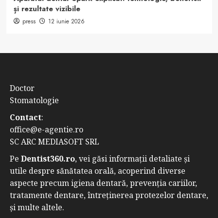
și rezultate vizibile
press
12 iunie 2026
Doctor
Stomatologie
Contact
:
office@e-agentie.ro
SC ARC MEDIASOFT SRL
Pe
Dentist360.ro
, vei găsi informații detaliate și
utile despre sănătatea orală, acoperind diverse
aspecte precum igiena dentară, prevenția cariilor,
tratamente dentare, întreținerea protezelor dentare,
și multe altele.