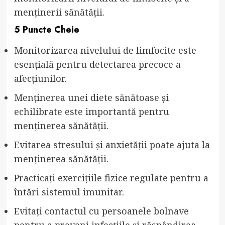
menținerii sănătății.
5 Puncte Cheie
Monitorizarea nivelului de limfocite este
esențială pentru detectarea precoce a
afecțiunilor.
Menținerea unei diete sănătoase și
echilibrate este importantă pentru
menținerea sănătății.
Evitarea stresului și anxietății poate ajuta la
menținerea sănătății.
Practicați exercițiile fizice regulate pentru a
întări sistemul imunitar.
Evitați contactul cu persoanele bolnave
pentru a preveni infecțiile și răspândirea