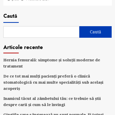
Caută
Caută
Articole recente
Hernia femurală: simptome și soluții moderne de
tratament
De ce tot mai mulți pacienți preferă o clinică
stomatologică cu mai multe specialități sub același
acoperiș
Inamicul tăcut al zâmbetului tău: ce trebuie să știi
despre carii și cum să le învingi
Gingiile care sângerează nu sunt normale. Și totuși,