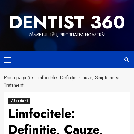
Skip
to
DENTIST 360
content
ZÂMBETUL TĂU, PRIORITATEA NOASTRĂ!
Primary
Menu
Prima pagină
»
Limfocitele: Definiție, Cauze, Simptome și
Tratament.
Afectiuni
Limfocitele:
Definiție, Cauze,