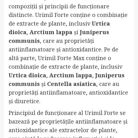
compoziții și principii de funcționare
distincte. Urimil Forte conține o combinație
de extracte de plante, inclusiv
Urtica
dioica
,
Arctium lappa
și
Juniperus
communis
, care au proprietăți
antiinflamatoare și antioxidantice. Pe de
altă parte, Urimil Forte Max conține o
combinație de extracte de plante, inclusiv
Urtica dioica
,
Arctium lappa
,
Juniperus
communis
și
Centella asiatica
, care au
proprietăți antiinflamatoare, antioxidantice
și diuretice.
Principiul de funcționare al Urimil Forte se
bazează pe proprietățile antiinflamatoare și
antioxidantice ale extractelor de plante,