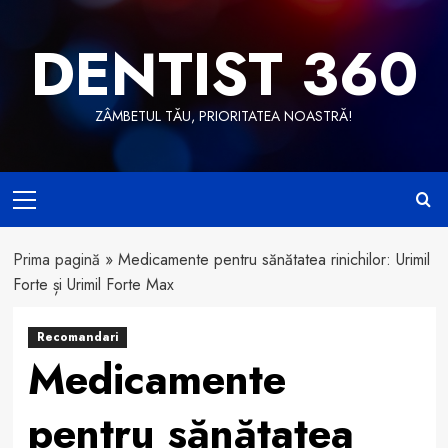
Skip
to
DENTIST 360
content
ZÂMBETUL TĂU, PRIORITATEA NOASTRĂ!
Primary
Menu
Prima pagină
»
Medicamente pentru sănătatea rinichilor: Urimil
Forte și Urimil Forte Max
Recomandari
Medicamente
pentru sănătatea