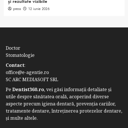
și rezultate vizibile
press
12 iunie 2026
Doctor
Stomatologie
Contact
:
office@e-agentie.ro
SC ARC MEDIASOFT SRL
Pe
Dentist360.ro
, vei găsi informații detaliate și
utile despre sănătatea orală, acoperind diverse
aspecte precum igiena dentară, prevenția cariilor,
tratamente dentare, întreținerea protezelor dentare,
și multe altele.