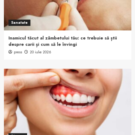
Sanatate
Inamicul tăcut al zâmbetului tău: ce trebuie să știi
despre carii și cum să le învingi
press
20 iulie 2026