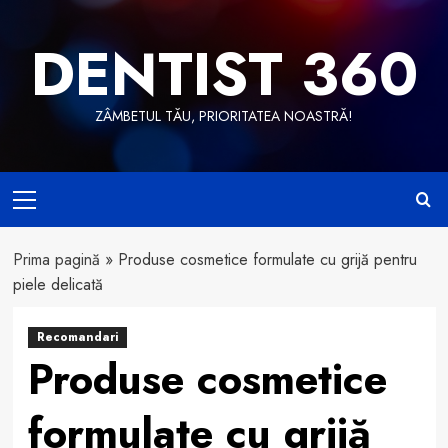
Skip
to
DENTIST 360
content
ZÂMBETUL TĂU, PRIORITATEA NOASTRĂ!
Primary
Menu
Prima pagină
»
Produse cosmetice formulate cu grijă pentru
piele delicată
Recomandari
Produse cosmetice
formulate cu grijă