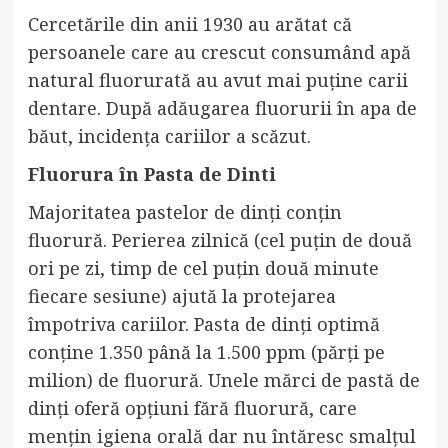
Cercetările din anii 1930 au arătat că
persoanele care au crescut consumând apă
natural fluorurată au avut mai puține carii
dentare. După adăugarea fluorurii în apa de
băut, incidența cariilor a scăzut.
Fluorura în Pasta de Dinti
Majoritatea pastelor de dinți conțin
fluorură. Perierea zilnică (cel puțin de două
ori pe zi, timp de cel puțin două minute
fiecare sesiune) ajută la protejarea
împotriva cariilor. Pasta de dinți optimă
conține 1.350 până la 1.500 ppm (părți pe
milion) de fluorură. Unele mărci de pastă de
dinți oferă opțiuni fără fluorură, care
mențin igiena orală dar nu întăresc smalțul