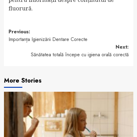
fluorură.
Post
Previous:
Importanța Igienizării Dentare Corecte
navigation
Next:
Sănătatea totală începe cu igiena orală corectă
More Stories