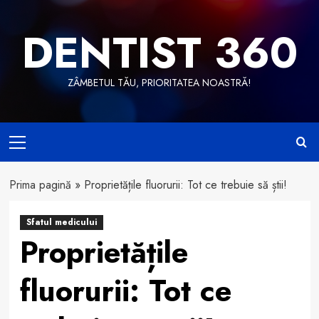
Skip
to
DENTIST 360
content
ZÂMBETUL TĂU, PRIORITATEA NOASTRĂ!
Primary
Menu
Prima pagină
»
Proprietățile fluorurii: Tot ce trebuie să știi!
Sfatul medicului
Proprietățile
fluorurii: Tot ce