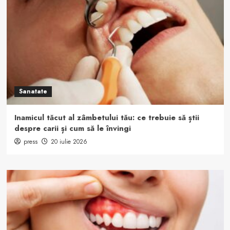
Sanatate
Inamicul tăcut al zâmbetului tău: ce trebuie să știi
despre carii și cum să le învingi
press
20 iulie 2026