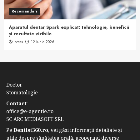
Recomandari
Aparatul dentar Spark explicat: tehnologie, beneficii
și rezultate vizibile
press
12 iunie 2026
Doctor
Stomatologie
Contact
:
office@e-agentie.ro
SC ARC MEDIASOFT SRL
Pe
Dentist360.ro
, vei găsi informații detaliate și
utile despre sănătatea orală, acoperind diverse