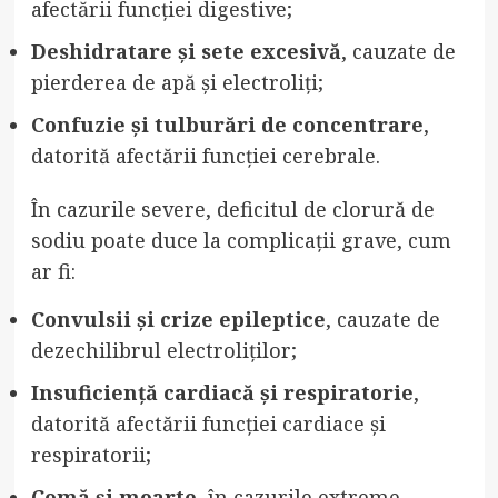
afectării funcției digestive;
Deshidratare și sete excesivă
, cauzate de
pierderea de apă și electroliți;
Confuzie și tulburări de concentrare
,
datorită afectării funcției cerebrale.
În cazurile severe, deficitul de clorură de
sodiu poate duce la complicații grave, cum
ar fi:
Convulsii și crize epileptice
, cauzate de
dezechilibrul electroliților;
Insuficiență cardiacă și respiratorie
,
datorită afectării funcției cardiace și
respiratorii;
Comă și moarte
, în cazurile extreme.