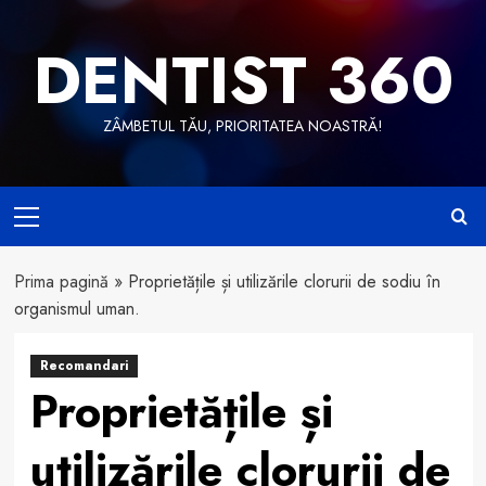
Skip
to
DENTIST 360
content
ZÂMBETUL TĂU, PRIORITATEA NOASTRĂ!
Primary
Menu
Prima pagină
»
Proprietățile și utilizările clorurii de sodiu în
organismul uman.
Recomandari
Proprietățile și
utilizările clorurii de