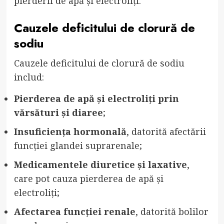
pierderii de apă și electroliți.
Cauzele deficitului de clorură de
sodiu
Cauzele deficitului de clorură de sodiu
includ:
Pierderea de apă și electroliți prin
vărsături și diaree
;
Insuficiența hormonală
, datorită afectării
funcției glandei suprarenale;
Medicamentele diuretice și laxative
,
care pot cauza pierderea de apă și
electroliți;
Afectarea funcției renale
, datorită bolilor