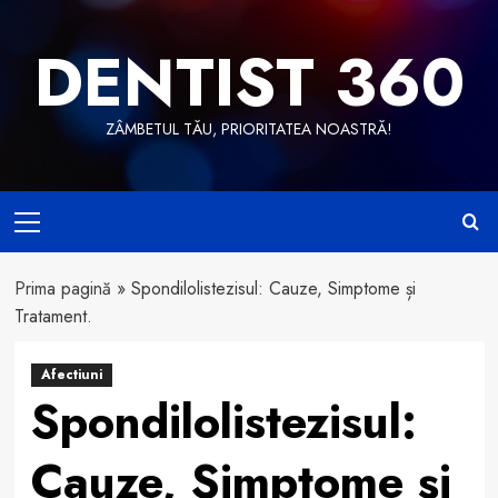
Skip
to
DENTIST 360
content
ZÂMBETUL TĂU, PRIORITATEA NOASTRĂ!
Primary
Menu
Prima pagină
»
Spondilolistezisul: Cauze, Simptome și
Tratament.
Afectiuni
Spondilolistezisul:
Cauze, Simptome și