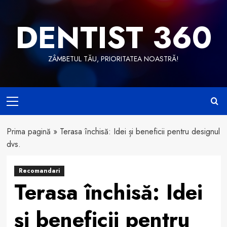
Skip
to
DENTIST 360
content
ZÂMBETUL TĂU, PRIORITATEA NOASTRĂ!
Primary
Menu
Prima pagină
»
Terasa închisă: Idei și beneficii pentru designul
dvs.
Recomandari
Terasa închisă: Idei
și beneficii pentru