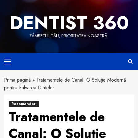
Skip
to
DENTIST 360
content
ZÂMBETUL TĂU, PRIORITATEA NOASTRĂ!
Primary
Menu
Prima pagină
»
Tratamentele de Canal: O Soluție Modernă
pentru Salvarea Dintelor
Recomandari
Tratamentele de
Canal: O Soluție