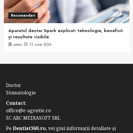
Recomandari
Aparatul dentar Spark explicat: tehnologie, beneficii
și rezultate vizibile
press
12 iunie 2026
Doctor
Stomatologie
Contact
:
office@e-agentie.ro
SC ARC MEDIASOFT SRL
Pe
Dentist360.ro
, vei găsi informații detaliate și