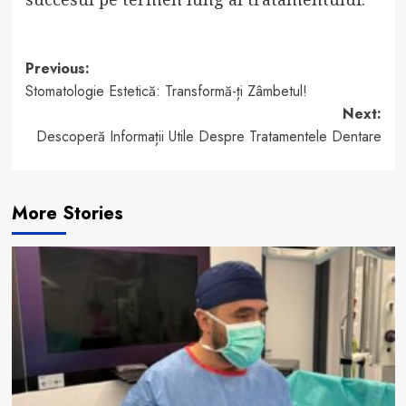
Post
Previous:
Stomatologie Estetică: Transformă-ți Zâmbetul!
navigation
Next:
Descoperă Informații Utile Despre Tratamentele Dentare
More Stories