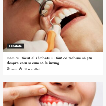
Sanatate
Inamicul tăcut al zâmbetului tău: ce trebuie să știi
despre carii și cum să le învingi
press
20 iulie 2026