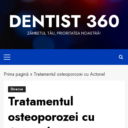
Skip
to
DENTIST 360
content
ZÂMBETUL TĂU, PRIORITATEA NOASTRĂ!
Primary
Menu
Prima pagină
»
Tratamentul osteoporozei cu Actonel
Diverse
Tratamentul
osteoporozei cu