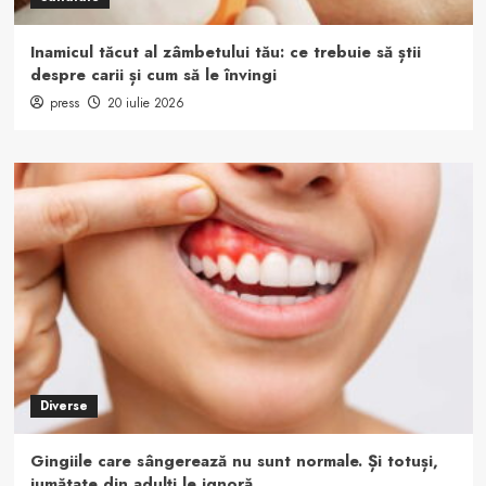
Inamicul tăcut al zâmbetului tău: ce trebuie să știi
despre carii și cum să le învingi
press
20 iulie 2026
Diverse
Gingiile care sângerează nu sunt normale. Și totuși,
jumătate din adulți le ignoră