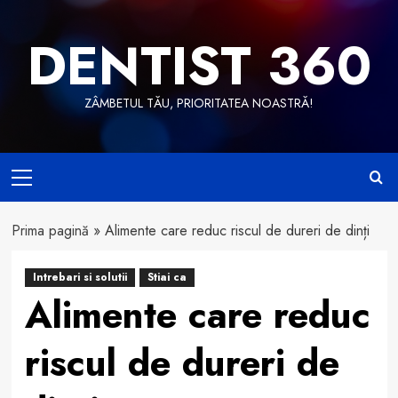
Skip
to
DENTIST 360
content
ZÂMBETUL TĂU, PRIORITATEA NOASTRĂ!
Primary
Menu
Prima pagină
»
Alimente care reduc riscul de dureri de dinți
Intrebari si solutii
Stiai ca
Alimente care reduc
riscul de dureri de